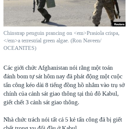
TẠI
VIDEO
"Tìm"
NGƯỜI VIỆT HẢI NGOẠI
HÀNH TRÌNH BẦU CỬ 2024
NGHE
ĐỜI SỐNG
MỘT NĂM CHIẾN TRANH TẠI DẢI GAZA
KINH TẾ
MẠNG XÃ HỘI
Chinstrap penguin prancing on <em>Prasiola crispa,
GIẢI MÃ VÀNH ĐAI & CON ĐƯỜNG
KHOA HỌC
</em>a terrestrial green algae. (Ron Naveen/
NGÀY TỊ NẠN THẾ GIỚI
OCEANITES)
SỨC KHOẺ
TRỊNH VĨNH BÌNH - NGƯỜI HẠ 'BÊN THẮNG CUỘC'
Ngôn ngữ khác
VĂN HOÁ
GROUND ZERO – XƯA VÀ NAY
Các giới chức Afghanistan nói rằng một toán
THỂ THAO
CHI PHÍ CHIẾN TRANH AFGHANISTAN
đánh bom tự sát hôm nay đã phát động một cuộc
GIÁO DỤC
tấn công kéo dài 8 tiếng đồng hồ nhắm vào trụ sở
CÁC GIÁ TRỊ CỘNG HÒA Ở VIỆT NAM
chính của cảnh sát giao thông tại thủ đô Kabul,
THƯỢNG ĐỈNH TRUMP-KIM TẠI VIỆT NAM
giết chết 3 cảnh sát giao thông.
TRỊNH VĨNH BÌNH VS. CHÍNH PHỦ VIỆT NAM
NGƯ DÂN VIỆT VÀ LÀN SÓNG TRỘM HẢI SÂM
Nhà chức trách nói tất cả 5 kẻ tấn công đã bị giết
BÊN KIA QUỐC LỘ: TIẾNG VỌNG TỪ NÔNG THÔN MỸ
chết trong vụ đối đầu ở Kabul.