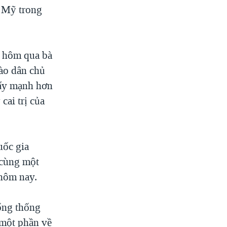
 Mỹ trong
y hôm qua bà
ào dân chủ
đẩy mạnh hơn
cai trị của
uốc gia
 cùng một
hôm nay.
ổng thống
 một phần về