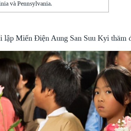
inia và Pennsylvania.
ối lập Miến Điện Aung San Suu Kyi thăm