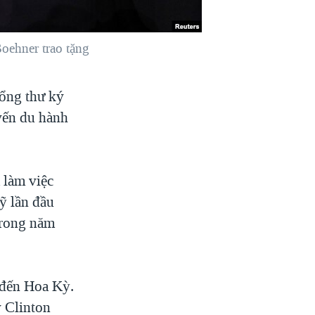
ehner trao tặng
ổng thư ký
yến du hành
 làm việc
ỹ lần đầu
 trong năm
 đến Hoa Kỳ.
 Clinton