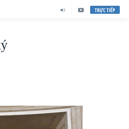
TRỰC TIẾP
ký