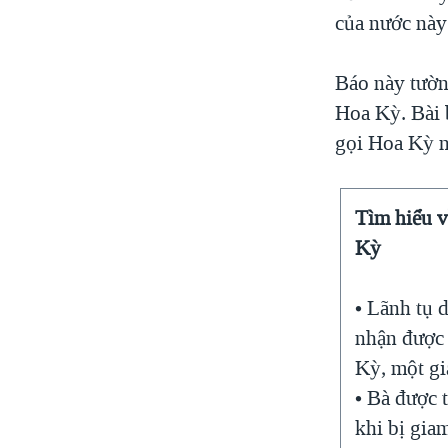
của nước này
Báo này tườn
Hoa Kỳ. Bài b
gọi Hoa Kỳ nớ
Tìm hiểu 
Kỳ
• Lãnh tụ
nhận được
Kỳ, một gi
• Bà được 
khi bị giam