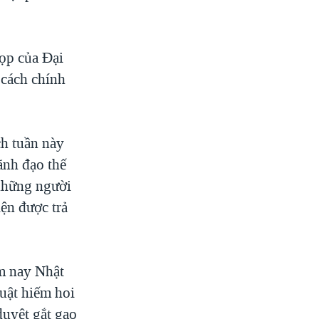
họp của Đại
 cách chính
ch tuần này
ãnh đạo thế
 những người
ện được trả
ôm nay Nhật
uật hiếm hoi
duyệt gắt gao