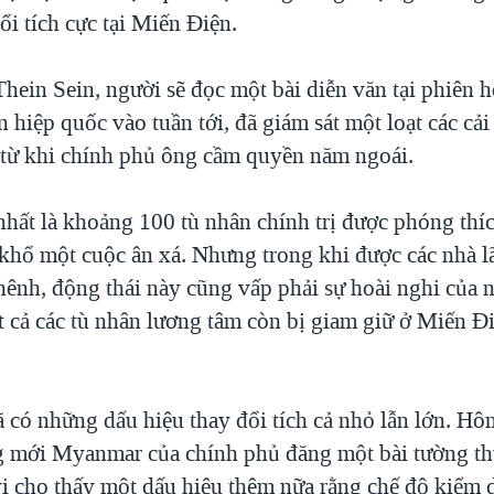
i tích cực tại Miến Ðiện.
hein Sein, người sẽ đọc một bài diễn văn tại phiên 
 hiệp quốc vào tuần tới, đã giám sát một loạt các cải
tế từ khi chính phủ ông cầm quyền năm ngoái.
nhất là khoảng 100 tù nhân chính trị được phóng thí
khổ một cuộc ân xá. Nhưng trong khi được các nhà l
hênh, động thái này cũng vấp phải sự hoài nghi của
t cả các tù nhân lương tâm còn bị giam giữ ở Miến Ði
ã có những dấu hiệu thay đổi tích cả nhỏ lẫn lớn. H
 mới Myanmar của chính phủ đăng một bài tường th
i cho thấy một dấu hiệu thêm nữa rằng chế độ kiểm 