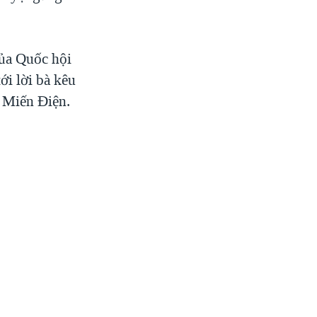
của Quốc hội
ới lời bà kêu
i Miến Ðiện.