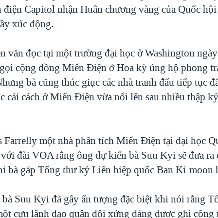
 điện Capitol nhận Huân chương vàng của Quốc hội
đầy xúc động.
ễn văn đọc tại một trường đại học ở Washington ngà
gọi cộng đồng Miến Ðiện ở Hoa kỳ ủng hộ phong tr
 Nhưng bà cũng thúc giục các nhà tranh đấu tiếp tục 
 cải cách ở Miến Ðiện vừa nổi lên sau nhiều thập kỷ 
 Farrelly một nhà phân tích Miến Ðiện tại đại học Q
i với đài VOA rằng ông dự kiến bà Suu Kyi sẽ đưa ra
hi bà găp Tổng thư ký Liên hiệp quốc Ban Ki-moon 
 bà Suu Kyi đã gây ấn tượng đặc biệt khi nói rằng T
một cựu lãnh đạo quân đội xứng đáng được ghi công