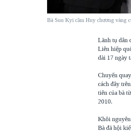
VIỆT NAM
NGƯ DÂN VIỆT VÀ LÀN SÓNG
Bà Suu Kyi cầm Huy chương vàng củ
TRỘM HẢI SÂM
BÊN KIA QUỐC LỘ: TIẾNG VỌNG
Lãnh tụ dân 
TỪ NÔNG THÔN MỸ
Liên hiệp qu
QUAN HỆ VIỆT MỸ
dài 17 ngày 
Chuyến quay 
cách đây trê
tiên của bà t
2010.
Khôi nguyên 
Bà đã hội ki