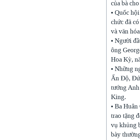
của bà cho
• Quốc hội
chức đã có
và văn hó
• Người đầ
ông George
Hoa Kỳ, n
• Những ng
Ấn Độ, Đức
tướng Anh 
King.
• Ba Huân
trao tặng 
vụ khủng b
bày thường