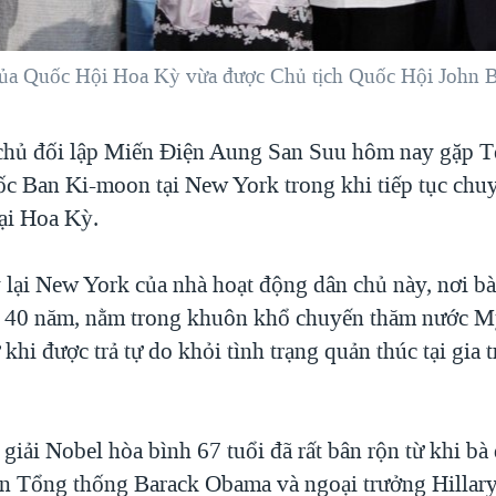
a Quốc Hội Hoa Kỳ vừa được Chủ tịch Quốc Hội John Bo
chủ đối lập Miến Ðiện Aung San Suu hôm nay gặp T
ốc Ban Ki-moon tại New York trong khi tiếp tục chu
tại Hoa Kỳ.
lại New York của nhà hoạt động dân chủ này, nơi bà
n 40 năm, nằm trong khuôn khổ chuyến thăm nước M
ừ khi được trả tự do khỏi tình trạng quản thúc tại gia
giải Nobel hòa bình 67 tuổi đã rất bân rộn từ khi bà
ến Tổng thống Barack Obama và ngoại trưởng Hillary