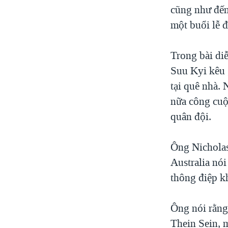
cũng như đến
một buổi lễ 
Trong bài di
Suu Kyi kêu 
tại quê nhà.
nữa công cuộc
quân đội.
Ông Nicholas
Australia nó
thông điệp k
Ông nói rằng
Thein Sein, 