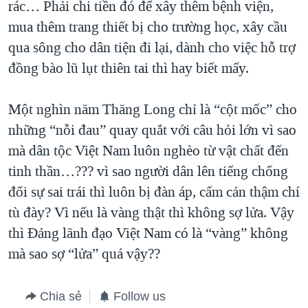
rác… Phải chi tiền đó để xây thêm bệnh viện,
mua thêm trang thiết bị cho trường học, xây cầu
qua sông cho dân tiện đi lại, dành cho việc hỗ trợ
đồng bào lũ lụt thiên tai thì hay biết mấy.
Một nghìn năm Thăng Long chỉ là “cột mốc” cho
những “nỗi đau” quay quắt với câu hỏi lớn vì sao
mà dân tộc Việt Nam luôn nghèo từ vật chất đến
tinh thần…??? vì sao người dân lên tiếng chống
đối sự sai trái thì luôn bị đàn áp, cấm cản thậm chí
tù đày? Vì nếu là vàng thật thì không sợ lửa. Vậy
thì Đảng lãnh đạo Việt Nam có là “vàng” không
mà sao sợ “lửa” quá vậy??
Chia sẻ
Follow us