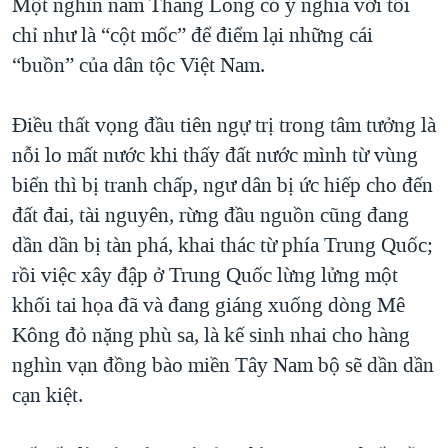
Một nghìn năm Thăng Long có ý nghĩa với tôi
TẠI
VIDEO
"Tìm"
NGƯỜI VIỆT HẢI NGOẠI
chỉ như là “cột mốc” để điểm lại những cái
HÀNH TRÌNH BẦU CỬ 2024
NGHE
ĐỜI SỐNG
“buồn” của dân tộc Việt Nam.
MỘT NĂM CHIẾN TRANH TẠI DẢI GAZA
KINH TẾ
MẠNG XÃ HỘI
GIẢI MÃ VÀNH ĐAI & CON ĐƯỜNG
Điều thất vọng đầu tiên ngự trị trong tâm tưởng là
KHOA HỌC
nỗi lo mất nước khi thấy đất nước mình từ vùng
NGÀY TỊ NẠN THẾ GIỚI
SỨC KHOẺ
biển thì bị tranh chấp, ngư dân bị ức hiếp cho đến
TRỊNH VĨNH BÌNH - NGƯỜI HẠ 'BÊN THẮNG CUỘC'
Ngôn ngữ khác
VĂN HOÁ
đất đai, tài nguyên, rừng đầu nguồn cũng đang
GROUND ZERO – XƯA VÀ NAY
THỂ THAO
dần dần bị tàn phá, khai thác từ phía Trung Quốc;
CHI PHÍ CHIẾN TRANH AFGHANISTAN
rồi việc xây đập ở Trung Quốc lừng lửng một
GIÁO DỤC
CÁC GIÁ TRỊ CỘNG HÒA Ở VIỆT NAM
khối tai họa đã và đang giáng xuống dòng Mê
Kông đỏ nặng phù sa, là kế sinh nhai cho hàng
THƯỢNG ĐỈNH TRUMP-KIM TẠI VIỆT NAM
nghìn vạn đồng bào miền Tây Nam bộ sẽ dần dần
TRỊNH VĨNH BÌNH VS. CHÍNH PHỦ VIỆT NAM
cạn kiệt.
NGƯ DÂN VIỆT VÀ LÀN SÓNG TRỘM HẢI SÂM
BÊN KIA QUỐC LỘ: TIẾNG VỌNG TỪ NÔNG THÔN MỸ