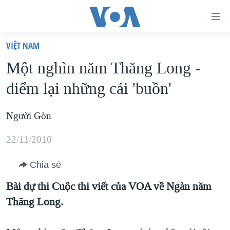
Đường
dẫn
VIỆT NAM
truy
TRANG CHỦ
Một nghìn năm Thăng Long -
cập
VIỆT NAM
điểm lại những cái 'buồn'
Tới
HOA KỲ
nội
BIỂN ĐÔNG
Người Gòn
dung
THẾ GIỚI
chính
22/11/2010
BLOG
Tới
điều
Chia sẻ
DIỄN ĐÀN
hướng
MỤC
Bài dự thi Cuộc thi viết của VOA về Ngàn năm
chính
Thăng Long.
CHUYÊN ĐỀ
TỰ DO BÁO CHÍ
Đi
HỌC TIẾNG ANH
VẠCH TRẦN TIN GIẢ
CHIẾN TRANH THƯƠNG MẠI CỦA MỸ: QUÁ KHỨ VÀ HIỆN
tới