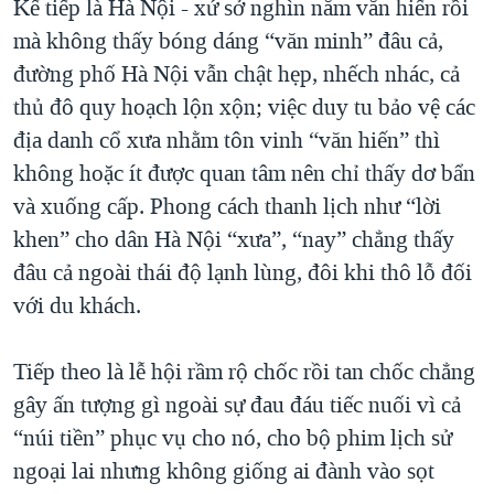
Kế tiếp là Hà Nội - xứ sở nghìn năm văn hiến rồi
QUAN HỆ VIỆT MỸ
mà không thấy bóng dáng “văn minh” đâu cả,
đường phố Hà Nội vẫn chật hẹp, nhếch nhác, cả
thủ đô quy hoạch lộn xộn; việc duy tu bảo vệ các
địa danh cổ xưa nhằm tôn vinh “văn hiến” thì
không hoặc ít được quan tâm nên chỉ thấy dơ bẩn
và xuống cấp. Phong cách thanh lịch như “lời
khen” cho dân Hà Nội “xưa”, “nay” chẳng thấy
đâu cả ngoài thái độ lạnh lùng, đôi khi thô lỗ đối
với du khách.
Tiếp theo là lễ hội rầm rộ chốc rồi tan chốc chẳng
gây ấn tượng gì ngoài sự đau đáu tiếc nuối vì cả
“núi tiền” phục vụ cho nó, cho bộ phim lịch sử
ngoại lai nhưng không giống ai đành vào sọt