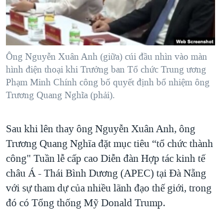
TẠI
VIDEO
"Tìm"
NGƯỜI VIỆT HẢI NGOẠI
HÀNH TRÌNH BẦU CỬ 2024
NGHE
ĐỜI SỐNG
MỘT NĂM CHIẾN TRANH TẠI DẢI GAZA
KINH TẾ
MẠNG XÃ HỘI
Ông Nguyễn Xuân Anh (giữa) cúi đầu nhìn vào màn
GIẢI MÃ VÀNH ĐAI & CON ĐƯỜNG
KHOA HỌC
hình điện thoại khi Trưởng ban Tổ chức Trung ương
NGÀY TỊ NẠN THẾ GIỚI
Phạm Minh Chính công bố quyết định bổ nhiệm ông
SỨC KHOẺ
TRỊNH VĨNH BÌNH - NGƯỜI HẠ 'BÊN THẮNG CUỘC'
Trương Quang Nghĩa (phải).
Ngôn ngữ khác
VĂN HOÁ
GROUND ZERO – XƯA VÀ NAY
THỂ THAO
Sau khi lên thay ông Nguyễn Xuân Anh, ông
CHI PHÍ CHIẾN TRANH AFGHANISTAN
GIÁO DỤC
Trương Quang Nghĩa đặt mục tiêu “tổ chức thành
CÁC GIÁ TRỊ CỘNG HÒA Ở VIỆT NAM
công" Tuần lễ cấp cao Diễn đàn Hợp tác kinh tế
THƯỢNG ĐỈNH TRUMP-KIM TẠI VIỆT NAM
châu Á - Thái Bình Dương (APEC) tại Đà Nẵng
TRỊNH VĨNH BÌNH VS. CHÍNH PHỦ VIỆT NAM
với sự tham dự của nhiều lãnh đạo thế giới, trong
NGƯ DÂN VIỆT VÀ LÀN SÓNG TRỘM HẢI SÂM
đó có Tổng thống Mỹ Donald Trump.
BÊN KIA QUỐC LỘ: TIẾNG VỌNG TỪ NÔNG THÔN MỸ