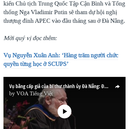
kiến Chủ tịch Trung Quốc Tập Cận Bình và Tổng
thống Nga Vladimir Putin sẽ tham dự hội nghị
thượng đỉnh APEC vào đầu tháng sau ở Đà Nẵng.
Mời quý vị đọc thêm:
Vụ Nguyễn Xuân Anh: ‘Hàng trăm người chức
quyền từng học ở SCUPS’
Vụ bằng cấp giả của bí thư thành ủy Đà Nẵng: Đại học Mỹ lên tiếng
by
VOA Tiếng Việt
No media source currently available