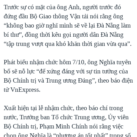
Trước sự có mặt của ông Anh, người trước đó
QUAN HỆ VIỆT MỸ
đứng đầu Bộ Giao thông Vận tải nói rằng ông
“không bao giờ nghĩ mình sẽ về lại Đà Nẵng làm
bí thư”, đồng thời kêu gọi người dân Đà Nẵng
“tập trung vượt qua khó khăn thời gian vừa qua”.
Phát biểu nhậm chức hôm 7/10, ông Nghĩa tuyên
bố sẽ nỗ lực “để xứng đáng với sự tin tưởng của
Bộ Chính trị và Trung ương Đảng”, theo báo điện
tử VnExpress.
Xuất hiện tại lễ nhậm chức, theo báo chí trong
nước, Trưởng ban Tổ chức Trung ương, Ủy viên
Bộ Chính trị, Phạm Minh Chính nói rằng việc
chọn ông Nghĩa là “phương án tốt nhất” trong số