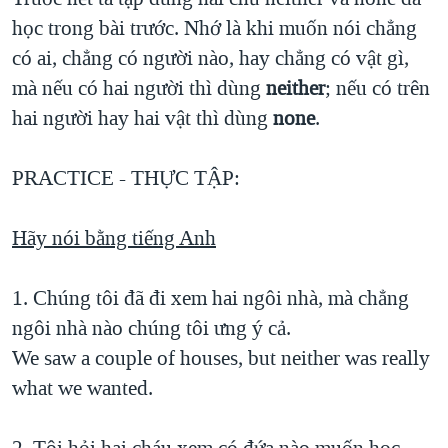
học trong bài trước. Nhớ là khi muốn nói chẳng
QUAN HỆ VIỆT MỸ
có ai, chẳng có người nào, hay chẳng có vật gì,
mà nếu có hai người thì dùng
neither
; nếu có trên
hai người hay hai vật thì dùng
none
.
PRACTICE - THỰC TẬP:
Hãy nói bằng tiếng Anh
1. Chúng tôi đã đi xem hai ngôi nhà, mà chẳng
ngôi nhà nào chúng tôi ưng ý cả.
We saw a couple of houses, but neither was really
what we wanted.
2. Tôi hỏi hai cháu xem có đứa nào muốn học