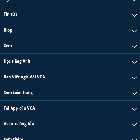
Tin tức
Blog
Xem
Học tiếng Anh
Ban Việt ngữ đài VOA
Xem toàn trang
Tải App của VOA
Vượt tường lửa
Xem thêm