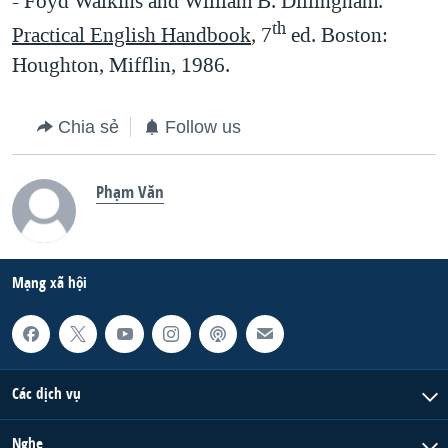
- Foyd Walkins and William B. Dillingham.
th
Practical English Handbook
, 7
ed. Boston:
Houghton, Mifflin, 1986.
Chia sẻ
Follow us
Phạm Văn
Mạng xã hội
Các dịch vụ
Nghe