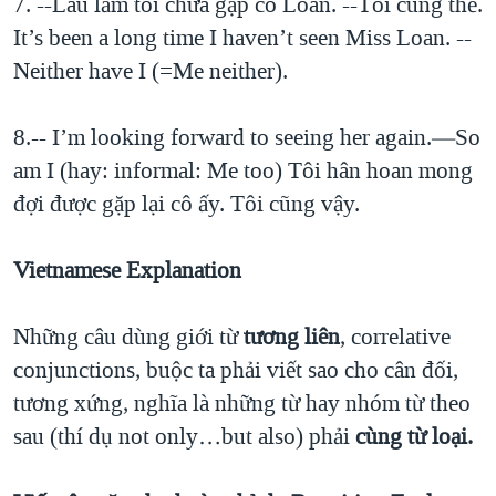
7. --Lâu lắm tôi chưa gặp cô Loan. --Tôi cũng thế.
It’s been a long time I haven’t seen Miss Loan. --
Neither have I (=Me neither).
8.-- I’m looking forward to seeing her again.—So
am I (hay: informal: Me too) Tôi hân hoan mong
đợi được gặp lại cô ấy. Tôi cũng vậy.
Vietnamese Explanation
Những câu dùng giới từ
tương
liên
, correlative
conjunctions, buộc ta phải viết sao cho cân đối,
tương xứng, nghĩa là những từ hay nhóm từ theo
sau (thí dụ not only…but also) phải
cùng từ loại.