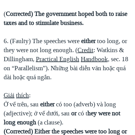
(
Corrected) The government hoped both to raise
taxes and to stimulate business.
6. (Faulty) The speeches were
either
too long, or
they were not long enough. (
Credit
: Watkins &
Dillingham,
Practical English
Handbook,
sec. 18
on “Parallelism”). Những bài diễn văn hoặc quá
dài hoặc quá ngắn.
Giải
thích
:
Ở vế trên, sau
either
có too (adverb) và long
(adjective); ở vế dưới, sau
or
có t
hey were not
long enough
(a clause).
(Corrected) Either the speeches were too long or