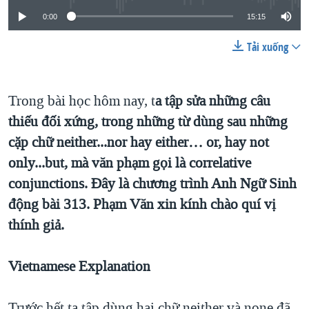
TẠI
VIDEO
"Tìm"
NGƯỜI VIỆT HẢI NGOẠI
0:00
15:15
HÀNH TRÌNH BẦU CỬ 2024
NGHE
ĐỜI SỐNG
Tải xuống
MỘT NĂM CHIẾN TRANH TẠI DẢI GAZA
KINH TẾ
MẠNG XÃ HỘI
GIẢI MÃ VÀNH ĐAI & CON ĐƯỜNG
KHOA HỌC
Trong bài học hôm nay, t
a tập sửa những câu
NGÀY TỊ NẠN THẾ GIỚI
SỨC KHOẺ
thiếu đối xứng, trong những từ dùng sau những
TRỊNH VĨNH BÌNH - NGƯỜI HẠ 'BÊN THẮNG CUỘC'
Ngôn ngữ khác
cặp chữ neither...nor hay either… or, hay not
VĂN HOÁ
GROUND ZERO – XƯA VÀ NAY
only...but, mà văn phạm gọi là correlative
THỂ THAO
CHI PHÍ CHIẾN TRANH AFGHANISTAN
conjunctions. Ðây là chương trình Anh Ngữ Sinh
GIÁO DỤC
động bài 313. Phạm Văn xin kính chào quí vị
CÁC GIÁ TRỊ CỘNG HÒA Ở VIỆT NAM
thính giả.
THƯỢNG ĐỈNH TRUMP-KIM TẠI VIỆT NAM
TRỊNH VĨNH BÌNH VS. CHÍNH PHỦ VIỆT NAM
Vietnamese
Explanation
NGƯ DÂN VIỆT VÀ LÀN SÓNG TRỘM HẢI SÂM
BÊN KIA QUỐC LỘ: TIẾNG VỌNG TỪ NÔNG THÔN MỸ
Trước hết ta tập dùng hai chữ neither và none đã