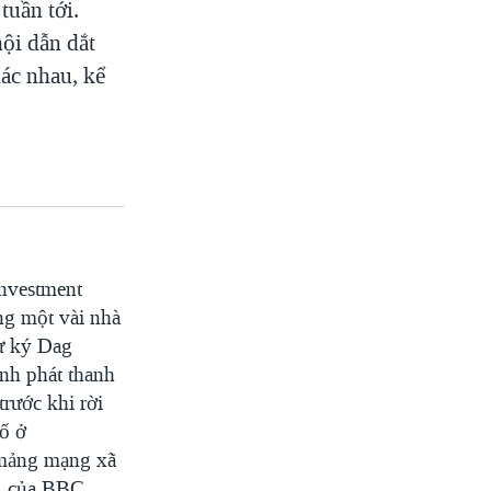
tuần tới.
ội dẫn dắt
ác nhau, kể
nvestment
ng một vài nhà
ư ký Dag
nh phát thanh
rước khi rời
ố ở
 mảng mạng xã
Á của BBC