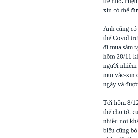
trẻ nhỏ. Hiệ
xin có thể đư
Anh cũng có 
thể Covid tr
đi mua sắm t
hôm 28/11 k
người nhiễm 
mũi vắc-xin 
ngày và được
Tới hôm 8/12
thể cho tới 
nhiều nơi khá
biểu cũng bỏ