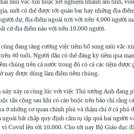
 hai mũi vắc-xin hoặc xét nghiệm nhanh âm tính, vốn
 gia, mới có thể được tới quán bar hay những địa điể
 người dự, địa điểm ngoài trời với trên 4,000 người 
ất cứ địa điểm nào với trên 10.000 người.
cũng đang tăng cường việc tiêm bổ sung mũi vắc-xi
trên 40 tuổi. Người dân có thể đăng ký tiêm qua mạng
iêm chủng trên cả nước trong đó có cả các tiệm dược
ờ nay được dùng làm điểm tiêm chủng.
n này xảy ra cùng lúc với việc Thủ tướng Anh đang 
uộc tấn công sau khi có cáo buộc trên báo chí rằng cá
 ra ở những cơ quan chính phủ và thậm chí ở cả phủ 
 ngoái bất chấp quy định cấm tụ tập quá hai người 
t vì Covid lên tới 10.000. Cho tới nay Bộ Giáo dục đ