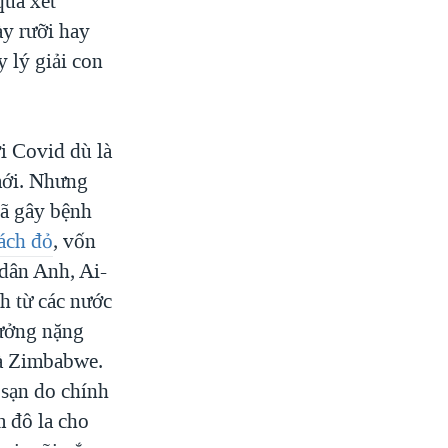
qua xét
ày rưỡi hay
 lý giải con
i Covid dù là
 mới. Nhưng
đã gây bệnh
ách đỏ
, vốn
dân Anh, Ai-
h từ các nước
hưởng nặng
và Zimbabwe.
 sạn do chính
m đô la cho