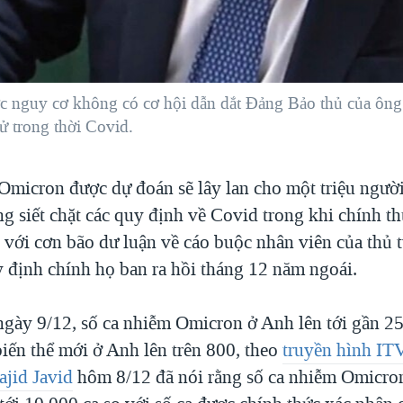
 nguy cơ không có cơ hội dẫn dắt Đảng Bảo thủ của ông t
ử trong thời Covid.
 Omicron được dự đoán sẽ lây lan cho một triệu ngườ
g siết chặt các quy định về Covid trong khi chính t
 với cơn bão dư luận về cáo buộc nhân viên của thủ
y định chính họ ban ra hồi tháng 12 năm ngoái.
ngày 9/12, số ca nhiễm Omicron ở Anh lên tới gần 25
biến thể mới ở Anh lên trên 800, theo
truyền hình IT
ajid Javid
hôm 8/12 đã nói rằng số ca nhiễm Omicron 