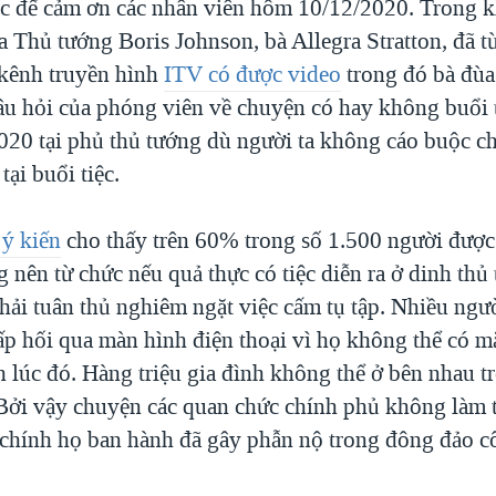
iệc để cảm ơn các nhân viên hôm 10/12/2020. Trong k
a Thủ tướng Boris Johnson, bà Allegra Stratton, đã 
 kênh truyền hình
ITV có được video
trong đó bà đùa 
câu hỏi của phóng viên về chuyện có hay không buổi t
20 tại phủ thủ tướng dù người ta không cáo buộc c
tại buổi tiệc.
 ý kiến
cho thấy trên 60% trong số 1.500 người được
 nên từ chức nếu quả thực có tiệc diễn ra ở dinh thủ
phải tuân thủ nghiêm ngặt việc cấm tụ tập. Nhiều ngư
ấp hối qua màn hình điện thoại vì họ không thể có mặ
h lúc đó. Hàng triệu gia đình không thể ở bên nhau t
Bởi vậy chuyện các quan chức chính phủ không làm
chính họ ban hành đã gây phẫn nộ trong đông đảo c