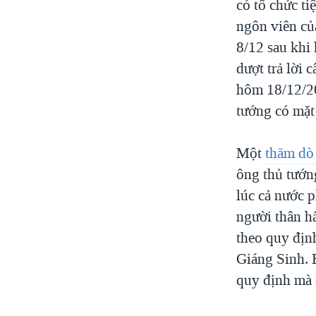
có tổ chức t
ngôn viên củ
8/12 sau khi
dượt trả lời 
hôm 18/12/20
tướng có mặt 
Một
thăm dò
ông thủ tướng
lúc cả nước 
người thân h
theo quy địn
Giáng Sinh. 
quy định mà 