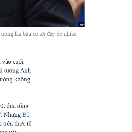
rong lần bầu cử tới đây do nhiều
i vào cuối
hủ tướng Anh
 tướng không
0, đưa tổng
V
. Nhưng
Bộ
trên thực tế