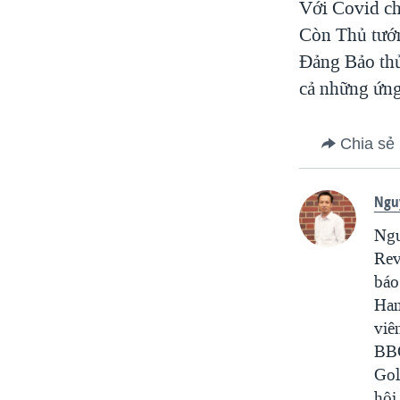
Với Covid chủ
Còn Thủ tướn
Đảng Bảo thủ
cả những ứng
Chia sẻ
Ngu
Ngu
Rev
báo
Ham
viê
BBC
Gol
hội