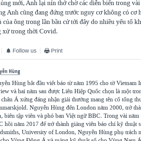
ng mới, Anh lại nín thở chờ các diễn biến trong vài 
g Anh cũng đang đứng trước nguy cơ không có cơ h
 của ông trong lần bầu cử tới đây do nhiều yếu tố kh
 xử trong thời Covid.
Follow us
Print
yễn Hùng
yễn Hùng bắt đầu viết báo từ năm 1995 cho tờ Vietnam I
iew và hai năm sau được Liên Hiệp Quốc chọn là một tro
 châu Á xứng đáng nhận giải thưởng mang tên cố tổng th
marskjold. Nguyễn Hùng đến London năm 2000, trở thà
n, biên tập viên và phó ban Việt ngữ BBC. Trong vài năm t
 hồi năm 2017 để trở thành giảng viên báo chí kỹ thuật s
dsmiths, University of London, Nguyễn Hùng phụ trách
 cho Vùng Đông Á và mảng kỹ thuật số cho Vùng Nam 