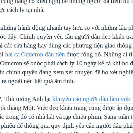
n cũng đang có kiến nghị để những người đã tiêm đủ 
ợc cách ly tại nhà.
những hành động nhanh tay hơn so với những lần ph
ước đây. Chính quyền yêu cầu người dân đeo khẩu tran
ại các cửa hàng hay dùng các phương tiện giao thôn
hi
hai ca Omicron đầu tiên
được công bố. Những ai ti
Omicron sẽ buộc phải cách ly 10 ngày kể cả khi họ đ
dù chính quyền đang xem xét chuyện để họ xét nghiệ
 ra ngoài nếu kết quả âm tính.
, Thủ tướng Anh lại
khuyến cáo người dân làm việc 
cuối tháng Một. Việc đeo khẩu trang cũng được áp dụn
c trong đó có nhà hát và rạp chiếu phim. Sang tuần t
 phiếu để thông qua quy định yêu cầu người dân phả