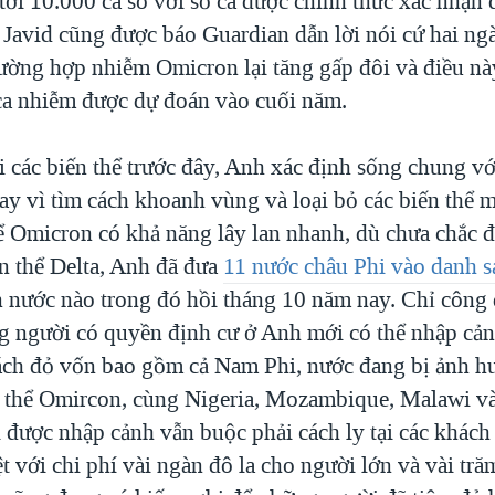
 tới 10.000 ca so với số ca được chính thức xác nhận 
Javid cũng được báo Guardian dẫn lời nói cứ hai ng
rường hợp nhiễm Omicron lại tăng gấp đôi và điều này
 ca nhiễm được dự đoán vào cuối năm.
 các biến thể trước đây, Anh xác định sống chung vớ
hay vì tìm cách khoanh vùng và loại bỏ các biến thể
hể Omicron có khả năng lây lan nhanh, dù chưa chắc 
n thể Delta, Anh đã đưa
11 nước châu Phi vào danh s
 nước nào trong đó hồi tháng 10 năm nay. Chỉ công 
g người có quyền định cư ở Anh mới có thể nhập cản
ách đỏ vốn bao gồm cả Nam Phi, nước đang bị ảnh 
n thể Omircon, cùng Nigeria, Mozambique, Malawi 
được nhập cảnh vẫn buộc phải cách ly tại các khách
 với chi phí vài ngàn đô la cho người lớn và vài tră