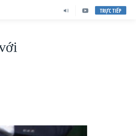
TRỰC TIẾP
với