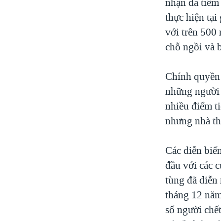
nhận đã tiêm
thực hiện tại
với trên 500
chỗ ngồi và b
Chính quyền 
những người 
nhiều điểm t
nhưng nhà th
Các diễn biế
đầu với các c
tùng đã diễn
tháng 12 năm
số người chế