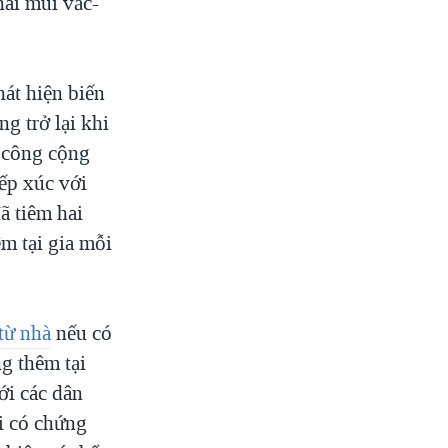
hai mũi vắc-
át hiện biến
g trở lại khi
g công cộng
ếp xúc với
ã tiêm hai
m tại gia mỗi
từ nhà
nếu có
g thêm tại
ới các dân
i có chứng