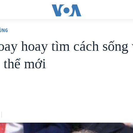
HÙNG
oay hoay tìm cách sống 
 thể mới