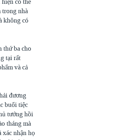
 hiện có thể
m trong nhà
mà không có
n thứ ba cho
 tại rất
 phẩm và cả
phải đương
c buổi tiệc
thủ tướng hồi
vào tháng mà
ã xác nhận họ