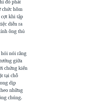
hi đó phát
từ chức hôm
cợt khi tập
iệc diễn ra
hính ông thủ
 hỏi nói rằng
 tướng giữa
ời chứng kiến
t tại chỗ
rong dịp
 theo những
ông chúng.