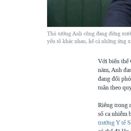
VIỆT NAM
NGƯ DÂN VIỆT VÀ LÀN SÓNG
TRỘM HẢI SÂM
Thủ tướng Anh cũng đang đứng trước
BÊN KIA QUỐC LỘ: TIẾNG VỌNG
TỪ NÔNG THÔN MỸ
yếu tố khác nhau, kể cả những ứng x
QUAN HỆ VIỆT MỸ
Với biến thể
năm, Anh đan
đang đối phó
tuân theo qu
Riêng trong 
số ca nhiễm 
trưởng Y tế S