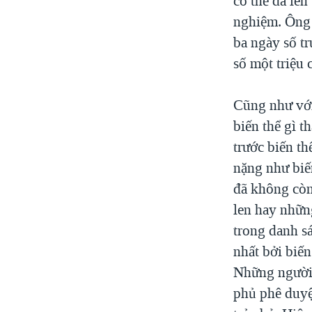
có thể đã lên
nghiệm. Ông 
ba ngày số t
số một triệu
Cũng như với
biến thể gì t
trước biến t
nặng như biế
đã không còn
len hay nhữn
trong danh s
nhất bởi biế
Những người 
phủ phê duyệt