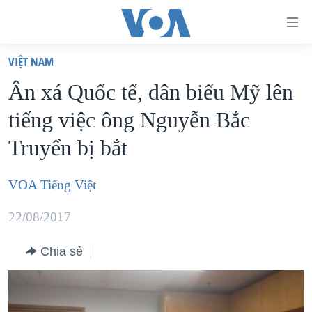
Đường
dẫn
VIỆT NAM
truy
TRANG CHỦ
Ân xá Quốc tế, dân biểu Mỹ lên
cập
VIỆT NAM
tiếng việc ông Nguyễn Bắc
Tới
HOA KỲ
nội
Truyển bị bắt
BIỂN ĐÔNG
dung
THẾ GIỚI
chính
VOA Tiếng Việt
BLOG
Tới
22/08/2017
điều
DIỄN ĐÀN
hướng
MỤC
Chia sẻ
chính
CHUYÊN ĐỀ
TỰ DO BÁO CHÍ
Đi
HỌC TIẾNG ANH
VẠCH TRẦN TIN GIẢ
CHIẾN TRANH THƯƠNG MẠI CỦA MỸ: QUÁ KHỨ VÀ HIỆN
tới