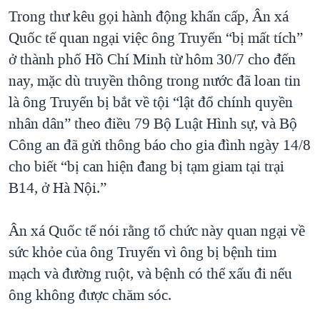
Trong thư kêu gọi hành động khẩn cấp, Ân xá
QUAN HỆ VIỆT MỸ
Quốc tế quan ngại việc ông Truyển “bị mất tích”
ở thành phố Hồ Chí Minh từ hôm 30/7 cho đến
nay, mặc dù truyền thông trong nước đã loan tin
là ông Truyển bị bắt về tội “lật đổ chính quyền
nhân dân” theo điều 79 Bộ Luật Hình sự, và Bộ
Công an đã gửi thông báo cho gia đình ngày 14/8
cho biết “bị can hiện đang bị tạm giam tại trại
B14, ở Hà Nội.”
Ân xá Quốc tế nói rằng tổ chức này quan ngại về
sức khỏe của ông Truyển vì ông bị bệnh tim
mạch và đường ruột, và bệnh có thể xấu đi nếu
ông không được chăm sóc.