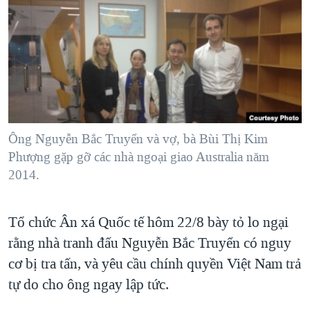
TẠI
VIDEO
"Tìm"
NGƯỜI VIỆT HẢI NGOẠI
HÀNH TRÌNH BẦU CỬ 2024
NGHE
ĐỜI SỐNG
MỘT NĂM CHIẾN TRANH TẠI DẢI GAZA
KINH TẾ
MẠNG XÃ HỘI
GIẢI MÃ VÀNH ĐAI & CON ĐƯỜNG
KHOA HỌC
NGÀY TỊ NẠN THẾ GIỚI
SỨC KHOẺ
TRỊNH VĨNH BÌNH - NGƯỜI HẠ 'BÊN THẮNG CUỘC'
Ông Nguyễn Bắc Truyển và vợ, bà Bùi Thị Kim
Ngôn ngữ khác
VĂN HOÁ
GROUND ZERO – XƯA VÀ NAY
Phượng gặp gỡ các nhà ngoại giao Australia năm
THỂ THAO
2014.
CHI PHÍ CHIẾN TRANH AFGHANISTAN
GIÁO DỤC
CÁC GIÁ TRỊ CỘNG HÒA Ở VIỆT NAM
Tổ chức Ân xá Quốc tế hôm 22/8 bày tỏ lo ngại
THƯỢNG ĐỈNH TRUMP-KIM TẠI VIỆT NAM
rằng nhà tranh đấu Nguyễn Bắc Truyển có nguy
TRỊNH VĨNH BÌNH VS. CHÍNH PHỦ VIỆT NAM
cơ bị tra tấn, và yêu cầu chính quyền Việt Nam trả
NGƯ DÂN VIỆT VÀ LÀN SÓNG TRỘM HẢI SÂM
tự do cho ông ngay lập tức.
BÊN KIA QUỐC LỘ: TIẾNG VỌNG TỪ NÔNG THÔN MỸ