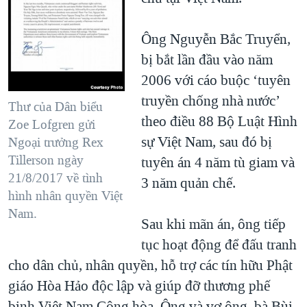
Ông Nguyễn Bắc Truyển,
bị bắt lần đầu vào năm
2006 với cáo buộc ‘tuyên
truyền chống nhà nước’
Thư của Dân biểu
theo điều 88 Bộ Luật Hình
Zoe Lofgren gửi
sự Việt Nam, sau đó bị
Ngoại trưởng Rex
Tillerson ngày
tuyên án 4 năm tù giam và
21/8/2017 về tình
3 năm quản chế.
hình nhân quyền Việt
Nam.
Sau khi mãn án, ông tiếp
tục hoạt động để đấu tranh
cho dân chủ, nhân quyền, hỗ trợ các tín hữu Phật
giáo Hòa Hảo độc lập và giúp đỡ thương phế
binh Việt Nam Cộng hòa. Ông và vợ ông, bà Bùi