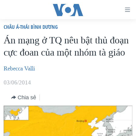
Đường
dẫn
CHÂU Á-THÁI BÌNH DƯƠNG
truy
TRANG CHỦ
Án mạng ở TQ nêu bật thủ đoạn
cập
VIỆT NAM
cực đoan của một nhóm tà giáo
Tới
HOA KỲ
nội
BIỂN ĐÔNG
Rebecca Valli
dung
THẾ GIỚI
chính
03/06/2014
BLOG
Tới
điều
Chia sẻ
DIỄN ĐÀN
hướng
MỤC
chính
CHUYÊN ĐỀ
TỰ DO BÁO CHÍ
Đi
HỌC TIẾNG ANH
VẠCH TRẦN TIN GIẢ
CHIẾN TRANH THƯƠNG MẠI CỦA MỸ: QUÁ KHỨ VÀ HIỆN
tới