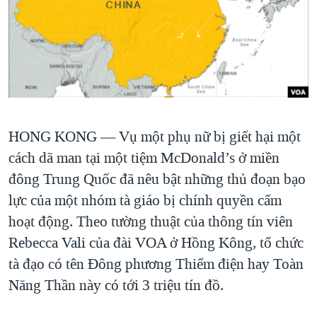
TẠI
VIDEO
"Tìm"
NGƯỜI VIỆT HẢI NGOẠI
HÀNH TRÌNH BẦU CỬ 2024
NGHE
ĐỜI SỐNG
MỘT NĂM CHIẾN TRANH TẠI DẢI GAZA
KINH TẾ
MẠNG XÃ HỘI
GIẢI MÃ VÀNH ĐAI & CON ĐƯỜNG
KHOA HỌC
NGÀY TỊ NẠN THẾ GIỚI
SỨC KHOẺ
TRỊNH VĨNH BÌNH - NGƯỜI HẠ 'BÊN THẮNG CUỘC'
HONG KONG —
Vụ một phụ nữ bị giết hại một
Ngôn ngữ khác
VĂN HOÁ
cách dã man tại một tiệm McDonald’s ở miền
GROUND ZERO – XƯA VÀ NAY
THỂ THAO
đông Trung Quốc đã nêu bật những thủ đoạn bạo
CHI PHÍ CHIẾN TRANH AFGHANISTAN
GIÁO DỤC
lực của một nhóm tà giáo bị chính quyền cấm
CÁC GIÁ TRỊ CỘNG HÒA Ở VIỆT NAM
hoạt động. Theo tường thuật của thông tín viên
THƯỢNG ĐỈNH TRUMP-KIM TẠI VIỆT NAM
Rebecca Vali của đài VOA ở Hồng Kông, tổ chức
TRỊNH VĨNH BÌNH VS. CHÍNH PHỦ VIỆT NAM
tà đạo có tên Đông phương Thiểm điện hay Toàn
Năng Thần này có tới 3 triệu tín đồ.
NGƯ DÂN VIỆT VÀ LÀN SÓNG TRỘM HẢI SÂM
BÊN KIA QUỐC LỘ: TIẾNG VỌNG TỪ NÔNG THÔN MỸ