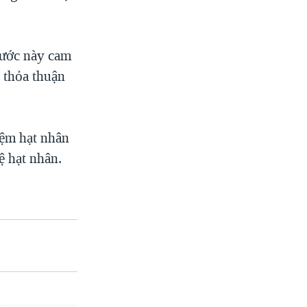
nước này cam
 thỏa thuận
iệm hạt nhân
ệ hạt nhân.