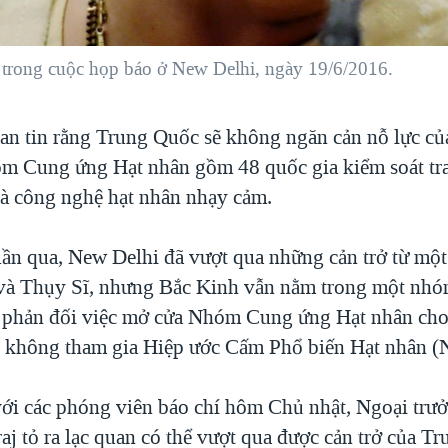
trong cuộc họp báo ở New Delhi, ngày 19/6/2016.
an tin rằng Trung Quốc sẽ không ngăn cản nỗ lực c
m Cung ứng Hạt nhân gồm 48 quốc gia kiểm soát tr
à công nghệ hạt nhân nhạy cảm.
ần qua, New Delhi đã vượt qua những cản trở từ một
và Thụy Sĩ, nhưng Bắc Kinh vẫn nằm trong một nhó
c phản đối việc mở cửa Nhóm Cung ứng Hạt nhân cho
 không tham gia Hiệp ước Cấm Phổ biến Hạt nhân (
ới các phóng viên báo chí hôm Chủ nhật, Ngoại tr
j tỏ ra lạc quan có thể vượt qua được cản trở của T