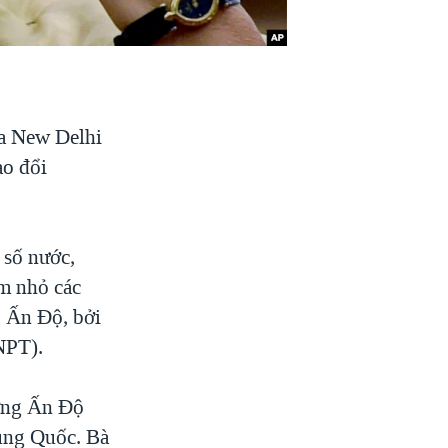
ủa New Delhi
ao đổi
 số nước,
m nhỏ các
 Ấn Ðộ, bởi
NPT).
ưởng Ấn Ðộ
rung Quốc. Bà