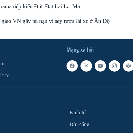
ama tiếp kiến Đức Đạt Lai Lạt Ma
giao VN gây tai nạn vì say rượu lái xe ở Ấn Độ
Mạng xã hội
am
ốc tế
Kinh tế
Ðời sống