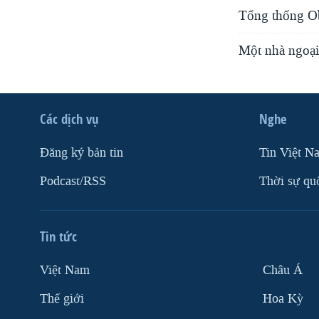
Tổng thống Ob
Một nhà ngoại 
Các dịch vụ
Nghe
Ðăng ký bản tin
Tin Việt N
Podcast/RSS
Thời sự qu
Tin tức
Việt Nam
Châu Á
Thế giới
Hoa Kỳ