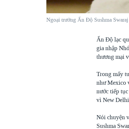
VIỆT NAM
NGƯ DÂN VIỆT VÀ LÀN SÓNG
Ngoại trưởng Ấn Ðộ Sushma Swaraj 
TRỘM HẢI SÂM
BÊN KIA QUỐC LỘ: TIẾNG VỌNG
Ấn Ðộ lạc qu
TỪ NÔNG THÔN MỸ
gia nhập Nhó
QUAN HỆ VIỆT MỸ
thương mại v
Trong mấy tu
như Mexico 
nước tiếp tụ
vì New Delhi
Nói chuyện v
Sushma Swara