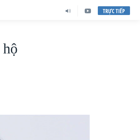
TRỰC TIẾP
 hộ