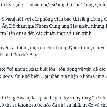
tôi hy vọng sẽ nhận được sự ủng hộ của Trung Quốc
 Swaraj nói với các phóng viên báo chí rằng Trung
c Ấn Ðộ tham gia Nhóm Cung ứng Hạt nhân, nhưng 
trở liên quan đến các chuẩn mực và tiến trình.
uyển tải thông điệp đó cho Trung Quốc trong chuyến
 Kinh hôm thứ Bảy.
ói “có những khác biệt lớn” tồn đọng về vấn đề cá
ệp ước Cấm Phổ biến Hạt nhân gia nhập Nhóm Cung 
trưởng Swaraj lạc quan bày tỏ hy vọng rằng “sự nhất
ó thể sẽ không nước nào đả phá sự nhất trí đó và chú