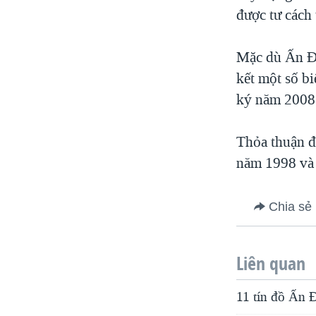
được tư cách
Mặc dù Ấn Ðộ
kết một số b
ký năm 2008
Thỏa thuận đ
năm 1998 và 
Chia sẻ
Liên quan
11 tín đồ Ấn Đ