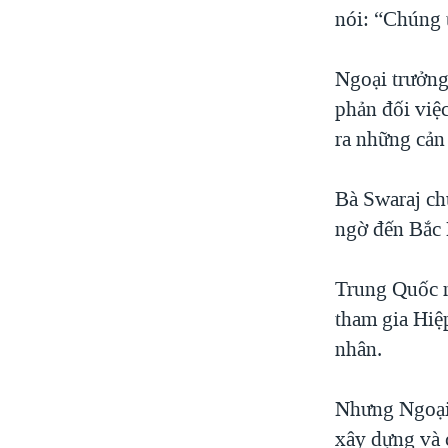
nói: “Chúng 
Ngoại trưởng
phản đối việ
ra những cản 
Bà Swaraj ch
ngờ đến Bắc
Trung Quốc n
tham gia Hi
nhân.
Nhưng Ngoại 
xây dựng và c