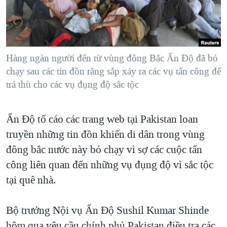
TẠI
VIDEO
"Tìm"
NGƯỜI VIỆT HẢI NGOẠI
HÀNH TRÌNH BẦU CỬ 2024
NGHE
ĐỜI SỐNG
MỘT NĂM CHIẾN TRANH TẠI DẢI GAZA
KINH TẾ
MẠNG XÃ HỘI
Hàng ngàn người đến từ vùng đông Bắc Ấn Ðộ đã bỏ
GIẢI MÃ VÀNH ĐAI & CON ĐƯỜNG
KHOA HỌC
chạy sau các tin đồn rằng sắp xảy ra các vụ tấn công để
NGÀY TỊ NẠN THẾ GIỚI
trả thù cho các vụ đụng độ sắc tộc
SỨC KHOẺ
TRỊNH VĨNH BÌNH - NGƯỜI HẠ 'BÊN THẮNG CUỘC'
Ngôn ngữ khác
VĂN HOÁ
GROUND ZERO – XƯA VÀ NAY
Ấn Ðộ tố cáo các trang web tại Pakistan loan
THỂ THAO
CHI PHÍ CHIẾN TRANH AFGHANISTAN
truyền những tin đồn khiến di dân trong vùng
GIÁO DỤC
đông bắc nước này bỏ chạy vì sợ các cuộc tấn
CÁC GIÁ TRỊ CỘNG HÒA Ở VIỆT NAM
công liên quan đến những vụ đụng độ vì sắc tộc
THƯỢNG ĐỈNH TRUMP-KIM TẠI VIỆT NAM
tại quê nhà.
TRỊNH VĨNH BÌNH VS. CHÍNH PHỦ VIỆT NAM
NGƯ DÂN VIỆT VÀ LÀN SÓNG TRỘM HẢI SÂM
Bộ trưởng Nội vụ Ấn Ðộ Sushil Kumar Shinde
BÊN KIA QUỐC LỘ: TIẾNG VỌNG TỪ NÔNG THÔN MỸ
hôm qua yêu cầu chính phủ Pakistan điều tra các