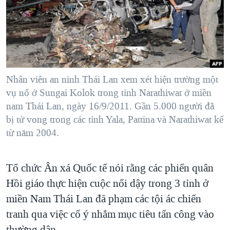
TẠI
VIDEO
"Tìm"
NGƯỜI VIỆT HẢI NGOẠI
HÀNH TRÌNH BẦU CỬ 2024
NGHE
ĐỜI SỐNG
MỘT NĂM CHIẾN TRANH TẠI DẢI GAZA
KINH TẾ
MẠNG XÃ HỘI
GIẢI MÃ VÀNH ĐAI & CON ĐƯỜNG
KHOA HỌC
NGÀY TỊ NẠN THẾ GIỚI
Nhân viên an ninh Thái Lan xem xét hiện trường một
SỨC KHOẺ
vụ nổ ở Sungai Kolok trong tỉnh Narathiwat ở miền
TRỊNH VĨNH BÌNH - NGƯỜI HẠ 'BÊN THẮNG CUỘC'
Ngôn ngữ khác
VĂN HOÁ
nam Thái Lan, ngày 16/9/2011. Gần 5.000 người đã
GROUND ZERO – XƯA VÀ NAY
bị tử vong trong các tỉnh Yala, Pattina và Narathiwat kể
THỂ THAO
từ năm 2004.
CHI PHÍ CHIẾN TRANH AFGHANISTAN
GIÁO DỤC
CÁC GIÁ TRỊ CỘNG HÒA Ở VIỆT NAM
Tổ chức Ân xá Quốc tế nói rằng các phiến quân
THƯỢNG ĐỈNH TRUMP-KIM TẠI VIỆT NAM
Hồi giáo thực hiện cuộc nổi dậy trong 3 tỉnh ở
TRỊNH VĨNH BÌNH VS. CHÍNH PHỦ VIỆT NAM
miền Nam Thái Lan đã phạm các tội ác chiến
NGƯ DÂN VIỆT VÀ LÀN SÓNG TRỘM HẢI SÂM
tranh qua việc cố ý nhắm mục tiêu tấn công vào
BÊN KIA QUỐC LỘ: TIẾNG VỌNG TỪ NÔNG THÔN MỸ
thường dân.