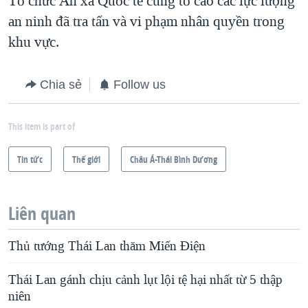
Tổ chức Ân xá Quốc tế cũng tố cáo các lực lượng
an ninh đã tra tấn và vi phạm nhân quyền trong
khu vực.
Chia sẻ
Follow us
This item is part of
Tin tức
Thế giới
Châu Á-Thái Bình Dương
Liên quan
Thủ tướng Thái Lan thăm Miến Điện
Thái Lan gánh chịu cảnh lụt lội tệ hại nhất từ 5 thập
niên