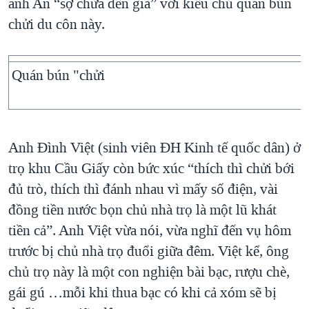
anh An “sợ chừa đến già” với kiểu chủ quán bún
chửi du côn này.
Quán bún "chửi
Anh Đình Việt (sinh viên ĐH Kinh tế quốc dân) ở
trọ khu Cầu Giấy còn bức xúc “thích thì chửi bới
đủ trò, thích thì đánh nhau vì mấy số điện, vài
đồng tiền nước bọn chủ nhà trọ là một lũ khát
tiền cả”. Anh Việt vừa nói, vừa nghĩ đến vụ hôm
trước bị chủ nhà trọ đuổi giữa đêm. Việt kể, ông
chủ trọ này là một con nghiện bài bạc, rượu chè,
gái gú …mỗi khi thua bạc có khi cả xóm sẽ bị