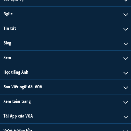
Nghe
Tin tức
Blog
Xem
Học tiếng Anh
Ban Việt ngữ đài VOA
Xem toàn trang
Tải App của VOA
Vượt tường lửa