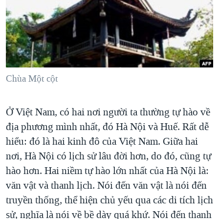
TẠI
VIDEO
"Tìm"
NGƯỜI VIỆT HẢI NGOẠI
HÀNH TRÌNH BẦU CỬ 2024
NGHE
ĐỜI SỐNG
MỘT NĂM CHIẾN TRANH TẠI DẢI GAZA
KINH TẾ
MẠNG XÃ HỘI
GIẢI MÃ VÀNH ĐAI & CON ĐƯỜNG
KHOA HỌC
NGÀY TỊ NẠN THẾ GIỚI
Chùa Một cột
SỨC KHOẺ
TRỊNH VĨNH BÌNH - NGƯỜI HẠ 'BÊN THẮNG CUỘC'
Ngôn ngữ khác
VĂN HOÁ
GROUND ZERO – XƯA VÀ NAY
Ở Việt Nam, có hai nơi người ta thường tự hào về
THỂ THAO
địa phương mình nhất, đó Hà Nội và Huế. Rất dễ
CHI PHÍ CHIẾN TRANH AFGHANISTAN
GIÁO DỤC
hiểu: đó là hai kinh đô của Việt Nam. Giữa hai
CÁC GIÁ TRỊ CỘNG HÒA Ở VIỆT NAM
nơi, Hà Nội có lịch sử lâu đời hơn, do đó, cũng tự
THƯỢNG ĐỈNH TRUMP-KIM TẠI VIỆT NAM
hào hơn. Hai niềm tự hào lớn nhất của Hà Nội là:
TRỊNH VĨNH BÌNH VS. CHÍNH PHỦ VIỆT NAM
văn vật và thanh lịch. Nói đến văn vật là nói đến
NGƯ DÂN VIỆT VÀ LÀN SÓNG TRỘM HẢI SÂM
truyền thống, thể hiện chủ yếu qua các di tích lịch
sử, nghĩa là nói về bề dày quá khứ. Nói đến thanh
BÊN KIA QUỐC LỘ: TIẾNG VỌNG TỪ NÔNG THÔN MỸ