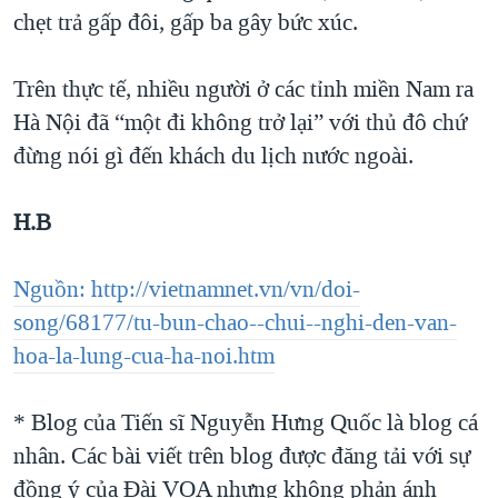
chẹt trả gấp đôi, gấp ba gây bức xúc.
Trên thực tế, nhiều người ở các tỉnh miền Nam ra
Hà Nội đã “một đi không trở lại” với thủ đô chứ
đừng nói gì đến khách du lịch nước ngoài.
H.B
Nguồn: http://vietnamnet.vn/vn/doi-
song/68177/tu-bun-chao--chui--nghi-den-van-
hoa-la-lung-cua-ha-noi.htm
* Blog của Tiến sĩ Nguyễn Hưng Quốc là blog cá
nhân. Các bài viết trên blog được đăng tải với sự
đồng ý của Ðài VOA nhưng không phản ánh