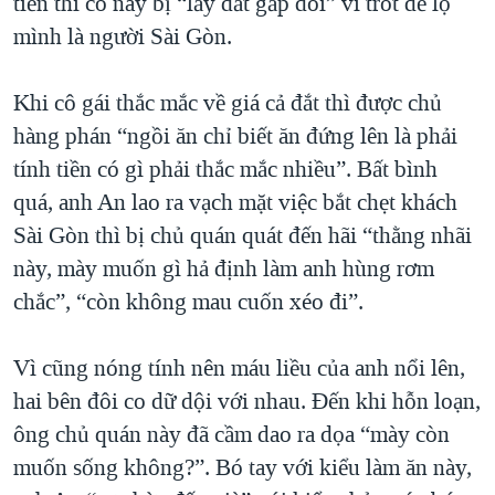
tiền thì cô này bị “lấy đắt gấp đôi” vì trót để lộ
mình là người Sài Gòn.
Khi cô gái thắc mắc về giá cả đắt thì được chủ
hàng phán “ngồi ăn chỉ biết ăn đứng lên là phải
tính tiền có gì phải thắc mắc nhiều”. Bất bình
quá, anh An lao ra vạch mặt việc bắt chẹt khách
Sài Gòn thì bị chủ quán quát đến hãi “thằng nhãi
này, mày muốn gì hả định làm anh hùng rơm
chắc”, “còn không mau cuốn xéo đi”.
Vì cũng nóng tính nên máu liều của anh nổi lên,
hai bên đôi co dữ dội với nhau. Đến khi hỗn loạn,
ông chủ quán này đã cầm dao ra dọa “mày còn
muốn sống không?”. Bó tay với kiểu làm ăn này,