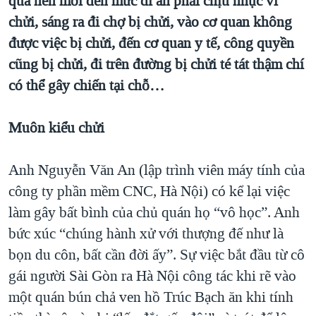
quá nên mới đến mức đi ăn phải chịu nhục vì
chửi, sáng ra đi chợ bị chửi, vào cơ quan không
được việc bị chửi, đến cơ quan y tế, công quyền
cũng bị chửi, đi trên đường bị chửi té tát thậm chí
có thể gây chiến tại chỗ…
Muôn kiểu chửi
Anh Nguyễn Văn An (lập trình viên máy tính của
công ty phần mềm CNC, Hà Nội) có kể lại việc
làm gây bất bình của chủ quán họ “vô học”. Anh
bức xúc “chúng hành xử với thượng đế như là
bọn du côn, bất cần đời ấy”. Sự việc bắt đầu từ cô
gái người Sài Gòn ra Hà Nội công tác khi rẽ vào
một quán bún chả ven hồ Trúc Bạch ăn khi tính