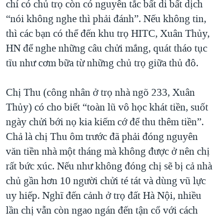
chí có chủ trọ còn có nguyên tắc bất di bất dịch
“nói không nghe thì phải đánh”. Nếu không tin,
thì các bạn có thể đến khu trọ HITC, Xuân Thủy,
HN để nghe những câu chửi mắng, quát tháo tục
tĩu như cơm bữa từ những chủ trọ giữa thủ đô.
Chị Thu (công nhân ở trọ nhà ngõ 233, Xuân
Thủy) có cho biết “toàn lũ vô học khát tiền, suốt
ngày chửi bới nọ kia kiếm cớ để thu thêm tiền”.
Chả là chị Thu ôm trước đã phải đóng nguyên
văn tiền nhà một tháng mà không được ở nên chị
rất bức xúc. Nếu như không đóng chị sẽ bị cả nhà
chủ gần hơn 10 người chửi té tát và dùng vũ lực
uy hiếp. Nghĩ đến cảnh ở trọ đất Hà Nội, nhiều
lần chị vẫn còn ngao ngán đến tận cổ với cách