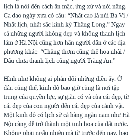
lịch là nói đến cách ăn mặc, ứng xử và nói năng.
QUAN HỆ VIỆT MỸ
Ca dao ngày xưa có câu: “Nhất cao là núi Ba Vì /
Nhất lịch, nhất sắc kinh kỳ Thăng Long.” Ngay
cả những người không đẹp và không thanh lịch
lắm ở Hà Nội cũng hơn hẳn người dân ở các địa
phương khác: “Chẳng thơm cũng thể hoa nhài /
Dẫu chưa thanh lịch cũng người Tràng An.”
Hình như không ai phản đối những điều ấy. Ở
đâu cũng thế, kinh đô bao giờ cũng là nơi tập
trung của quyền lực, sự giàu có và của cái đẹp, từ
cái đẹp của con người đến cái đẹp của cảnh vật.
Một kinh đô có lịch sử cả hàng ngàn năm như Hà
Nội càng dễ trở thành một tinh hoa của đất nước.
Không phải ngẫu nhiên mà từ trước đến nay, bao