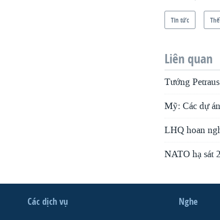
Tin tức
Thế
Liên quan
Tướng Petraus:
Mỹ: Các dự án 
LHQ hoan nghê
NATO hạ sát 2 
Các dịch vụ
Nghe