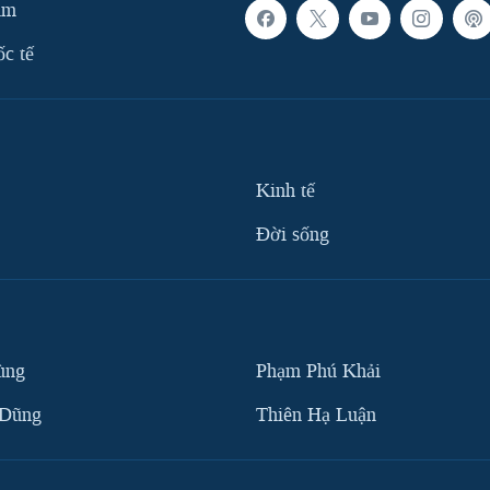
am
ốc tế
Kinh tế
Ðời sống
ùng
Phạm Phú Khải
 Dũng
Thiên Hạ Luận