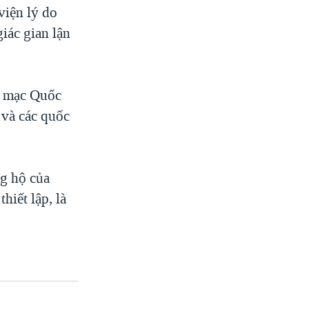
viện lý do
giác gian lận
i mạc Quốc
 và các quốc
ng hộ của
hiết lập, là