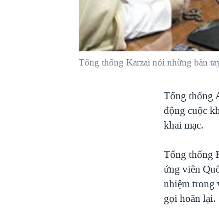
VIỆT NAM
NGƯ DÂN VIỆT VÀ LÀN SÓNG
TRỘM HẢI SÂM
BÊN KIA QUỐC LỘ: TIẾNG VỌNG
Tổng thống Karzai nói những bàn tay
TỪ NÔNG THÔN MỸ
QUAN HỆ VIỆT MỸ
Tổng thống A
động cuộc kh
khai mạc.
Tổng thống K
ứng viên Quố
nhiệm trong 
gọi hoãn lại.