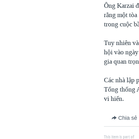
Ông Karzai đ
rằng một tòa 
trong cuộc b
Tuy nhiên và
hội vào ngày
gia quan trọ
Các nhà lập 
Tổng thống Af
vi hiến.
Chia sẻ
This item is part of