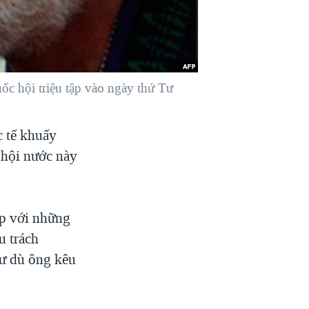
ốc hội triệu tập vào ngày thứ Tư
 tế khuấy
 hội nước này
ặp với những
u trách
Tư dù ông kêu