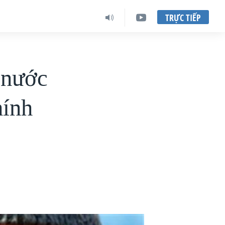
TRỰC TIẾP
 nước
hính