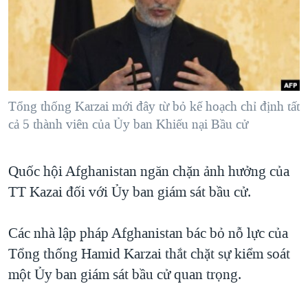
TẠI
VIDEO
"Tìm"
NGƯỜI VIỆT HẢI NGOẠI
HÀNH TRÌNH BẦU CỬ 2024
NGHE
ĐỜI SỐNG
MỘT NĂM CHIẾN TRANH TẠI DẢI GAZA
KINH TẾ
MẠNG XÃ HỘI
GIẢI MÃ VÀNH ĐAI & CON ĐƯỜNG
KHOA HỌC
NGÀY TỊ NẠN THẾ GIỚI
Tổng thống Karzai mới đây từ bỏ kế hoạch chỉ định tất
SỨC KHOẺ
cả 5 thành viên của Ủy ban Khiếu nại Bầu cử
TRỊNH VĨNH BÌNH - NGƯỜI HẠ 'BÊN THẮNG CUỘC'
Ngôn ngữ khác
VĂN HOÁ
GROUND ZERO – XƯA VÀ NAY
THỂ THAO
Quốc hội Afghanistan ngăn chặn ảnh hưởng của
CHI PHÍ CHIẾN TRANH AFGHANISTAN
GIÁO DỤC
TT Kazai đối với Ủy ban giám sát bầu cử.
CÁC GIÁ TRỊ CỘNG HÒA Ở VIỆT NAM
THƯỢNG ĐỈNH TRUMP-KIM TẠI VIỆT NAM
Các nhà lập pháp Afghanistan bác bỏ nỗ lực của
Tổng thống Hamid Karzai thắt chặt sự kiểm soát
TRỊNH VĨNH BÌNH VS. CHÍNH PHỦ VIỆT NAM
một Ủy ban giám sát bầu cử quan trọng.
NGƯ DÂN VIỆT VÀ LÀN SÓNG TRỘM HẢI SÂM
BÊN KIA QUỐC LỘ: TIẾNG VỌNG TỪ NÔNG THÔN MỸ