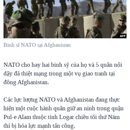
TẠI
VIDEO
"Tìm"
NGƯỜI VIỆT HẢI NGOẠI
HÀNH TRÌNH BẦU CỬ 2024
NGHE
ĐỜI SỐNG
MỘT NĂM CHIẾN TRANH TẠI DẢI GAZA
KINH TẾ
MẠNG XÃ HỘI
GIẢI MÃ VÀNH ĐAI & CON ĐƯỜNG
KHOA HỌC
NGÀY TỊ NẠN THẾ GIỚI
Binh sĩ NATO tại Afghanistan
SỨC KHOẺ
TRỊNH VĨNH BÌNH - NGƯỜI HẠ 'BÊN THẮNG CUỘC'
Ngôn ngữ khác
VĂN HOÁ
NATO cho hay hai binh sỹ của họ và 5 quân nổi
GROUND ZERO – XƯA VÀ NAY
THỂ THAO
dậy đã thiệt mạng trong một vụ giao tranh tại
CHI PHÍ CHIẾN TRANH AFGHANISTAN
GIÁO DỤC
đông Afghanistan.
CÁC GIÁ TRỊ CỘNG HÒA Ở VIỆT NAM
THƯỢNG ĐỈNH TRUMP-KIM TẠI VIỆT NAM
Các lực lượng NATO và Afghanistan đang thực
TRỊNH VĨNH BÌNH VS. CHÍNH PHỦ VIỆT NAM
hiện một cuộc hành quân giữ an ninh trong quận
Pul-e Alam thuộc tỉnh Logar chiều tối thứ Năm
NGƯ DÂN VIỆT VÀ LÀN SÓNG TRỘM HẢI SÂM
thì bị hỏa lực mạnh tấn công.
BÊN KIA QUỐC LỘ: TIẾNG VỌNG TỪ NÔNG THÔN MỸ