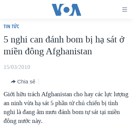
Đường
dẫn
TIN TỨC
truy
TRANG CHỦ
5 nghi can đánh bom bị hạ sát ở
cập
VIỆT NAM
miền đông Afghanistan
Tới
HOA KỲ
nội
BIỂN ĐÔNG
15/03/2010
dung
THẾ GIỚI
chính
Chia sẻ
BLOG
Tới
Giới hữu trách Afghanistan cho hay các lực lượng
điều
DIỄN ĐÀN
an ninh vừa hạ sát 5 phần tử chủ chiến bị tình
hướng
MỤC
nghi là đang âm mưu đánh bom tự sát tại miền
chính
CHUYÊN ĐỀ
TỰ DO BÁO CHÍ
đông nước này.
Đi
HỌC TIẾNG ANH
VẠCH TRẦN TIN GIẢ
CHIẾN TRANH THƯƠNG MẠI CỦA MỸ: QUÁ KHỨ VÀ HIỆN
tới