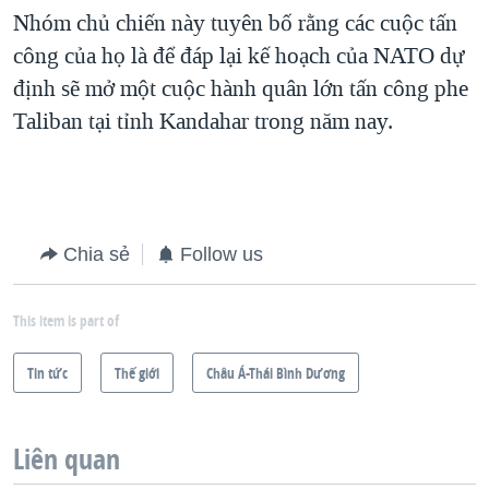
Nhóm chủ chiến này tuyên bố rằng các cuộc tấn
QUAN HỆ VIỆT MỸ
công của họ là để đáp lại kế hoạch của NATO dự
định sẽ mở một cuộc hành quân lớn tấn công phe
Taliban tại tỉnh Kandahar trong năm nay.
Chia sẻ
Follow us
This item is part of
Tin tức
Thế giới
Châu Á-Thái Bình Dương
Liên quan