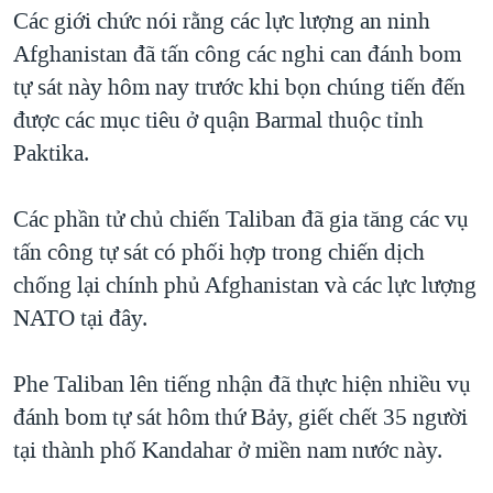
TẠI
Các giới chức nói rằng các lực lượng an ninh
VIDEO
"Tìm"
NGƯỜI VIỆT HẢI NGOẠI
HÀNH TRÌNH BẦU CỬ 2024
Afghanistan đã tấn công các nghi can đánh bom
NGHE
ĐỜI SỐNG
tự sát này hôm nay trước khi bọn chúng tiến đến
MỘT NĂM CHIẾN TRANH TẠI DẢI GAZA
KINH TẾ
được các mục tiêu ở quận Barmal thuộc tỉnh
MẠNG XÃ HỘI
GIẢI MÃ VÀNH ĐAI & CON ĐƯỜNG
KHOA HỌC
Paktika.
NGÀY TỊ NẠN THẾ GIỚI
SỨC KHOẺ
TRỊNH VĨNH BÌNH - NGƯỜI HẠ 'BÊN THẮNG CUỘC'
Các phần tử chủ chiến Taliban đã gia tăng các vụ
Ngôn ngữ khác
VĂN HOÁ
GROUND ZERO – XƯA VÀ NAY
tấn công tự sát có phối hợp trong chiến dịch
THỂ THAO
chống lại chính phủ Afghanistan và các lực lượng
CHI PHÍ CHIẾN TRANH AFGHANISTAN
GIÁO DỤC
NATO tại đây.
CÁC GIÁ TRỊ CỘNG HÒA Ở VIỆT NAM
THƯỢNG ĐỈNH TRUMP-KIM TẠI VIỆT NAM
Phe Taliban lên tiếng nhận đã thực hiện nhiều vụ
TRỊNH VĨNH BÌNH VS. CHÍNH PHỦ VIỆT NAM
đánh bom tự sát hôm thứ Bảy, giết chết 35 người
NGƯ DÂN VIỆT VÀ LÀN SÓNG TRỘM HẢI SÂM
tại thành phố Kandahar ở miền nam nước này.
BÊN KIA QUỐC LỘ: TIẾNG VỌNG TỪ NÔNG THÔN MỸ