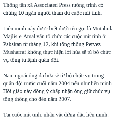
TẠI
Thông tấn xã Associated Press tường trình có
VIDEO
"Tìm"
NGƯỜI VIỆT HẢI NGOẠI
HÀNH TRÌNH BẦU CỬ 2024
chừng 10 ngàn người tham dư cuộc mít tinh.
NGHE
ĐỜI SỐNG
MỘT NĂM CHIẾN TRANH TẠI DẢI GAZA
KINH TẾ
Liên minh này được biết dưới tên gọi là Mutahida
MẠNG XÃ HỘI
GIẢI MÃ VÀNH ĐAI & CON ĐƯỜNG
KHOA HỌC
Majlis-e-Amal vẫn tổ chức các cuộc mít tinh ở
NGÀY TỊ NẠN THẾ GIỚI
Paksitan từ tháng 12, khi tổng thống Pervez
SỨC KHOẺ
TRỊNH VĨNH BÌNH - NGƯỜI HẠ 'BÊN THẮNG CUỘC'
Musharraf không thực hiện lời hứa sẽ từ bỏ chức
Ngôn ngữ khác
VĂN HOÁ
GROUND ZERO – XƯA VÀ NAY
vụ tổng tư lệnh quân đội.
THỂ THAO
CHI PHÍ CHIẾN TRANH AFGHANISTAN
GIÁO DỤC
Năm ngoái ông đã hứa sẽ từ bỏ chức vụ trong
CÁC GIÁ TRỊ CỘNG HÒA Ở VIỆT NAM
quân đội trước cuối năm 2004 nếu như liên minh
THƯỢNG ĐỈNH TRUMP-KIM TẠI VIỆT NAM
Hồi giáo này đồng ý chấp nhận ông giữ chức vụ
TRỊNH VĨNH BÌNH VS. CHÍNH PHỦ VIỆT NAM
tổng thống cho đến năm 2007.
NGƯ DÂN VIỆT VÀ LÀN SÓNG TRỘM HẢI SÂM
Tại cuộc mít tinh, nhân vật đứng đầu liên minh,
BÊN KIA QUỐC LỘ: TIẾNG VỌNG TỪ NÔNG THÔN MỸ