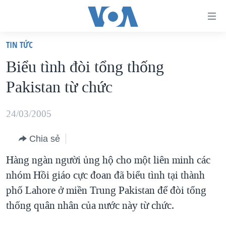
Đường
dẫn
TIN TỨC
truy
TRANG CHỦ
Biểu tình đòi tổng thống
cập
VIỆT NAM
Pakistan từ chức
Tới
HOA KỲ
nội
BIỂN ĐÔNG
24/03/2005
dung
THẾ GIỚI
chính
Chia sẻ
BLOG
Tới
Hàng ngàn người ủng hộ cho một liên minh các
điều
DIỄN ĐÀN
nhóm Hồi giáo cực đoan đã biểu tình tại thành
hướng
MỤC
phố Lahore ở miền Trung Pakistan để đòi tổng
chính
CHUYÊN ĐỀ
TỰ DO BÁO CHÍ
thống quân nhân của nước này từ chức.
Đi
HỌC TIẾNG ANH
VẠCH TRẦN TIN GIẢ
CHIẾN TRANH THƯƠNG MẠI CỦA MỸ: QUÁ KHỨ VÀ HIỆN
tới