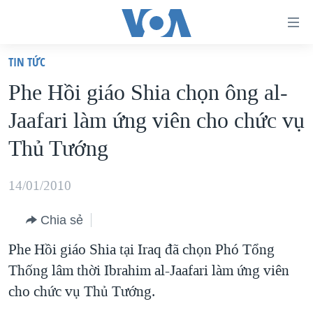
Đường
dẫn
TIN TỨC
truy
TRANG CHỦ
Phe Hồi giáo Shia chọn ông al-
cập
VIỆT NAM
Jaafari làm ứng viên cho chức vụ
Tới
HOA KỲ
nội
Thủ Tướng
BIỂN ĐÔNG
dung
THẾ GIỚI
chính
14/01/2010
BLOG
Tới
Chia sẻ
điều
DIỄN ĐÀN
hướng
Phe Hồi giáo Shia tại Iraq đã chọn Phó Tổng
MỤC
chính
Thống lâm thời Ibrahim al-Jaafari làm ứng viên
CHUYÊN ĐỀ
TỰ DO BÁO CHÍ
Đi
cho chức vụ Thủ Tướng.
HỌC TIẾNG ANH
VẠCH TRẦN TIN GIẢ
CHIẾN TRANH THƯƠNG MẠI CỦA MỸ: QUÁ KHỨ VÀ HIỆN
tới