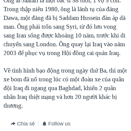
Ông al-Jaafari là một bác sĩ 58 tuổi, 1 vợ 5 con.
Trong thập niên 1980, ông là lãnh tụ của đảng
QUAN HỆ VIỆT MỸ
Dawa, một đảng đã bị Saddam Hussein đàn áp dã
man. Ông phải trốn sang Syri, từ đó lưu vong
sang Iran sống được khoảng 10 năm, trước khi di
chuyển sang London. Ông quay lại Iraq vào năm
2003 để phục vụ trong Hội đồng cai quản Iraq.
Về tình hình bạo động trong ngày thứ Ba, thì một
xe bom đã nổ trong lúc có một đoàn xe của quân
đội Iraq đi ngang qua Baghdad, khiến 2 quân
nhân Iraq thiệt mạng và hơn 20 người khác bị
thương.
Chia sẻ
Follow us