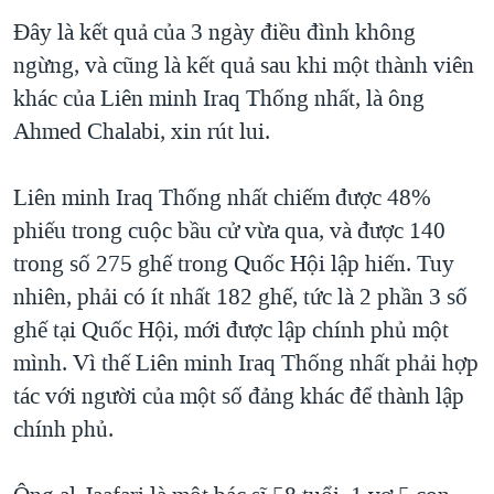
TẠI
VIDEO
"Tìm"
NGƯỜI VIỆT HẢI NGOẠI
Đây là kết quả của 3 ngày điều đình không
HÀNH TRÌNH BẦU CỬ 2024
NGHE
ngừng, và cũng là kết quả sau khi một thành viên
ĐỜI SỐNG
MỘT NĂM CHIẾN TRANH TẠI DẢI GAZA
khác của Liên minh Iraq Thống nhất, là ông
KINH TẾ
MẠNG XÃ HỘI
Ahmed Chalabi, xin rút lui.
GIẢI MÃ VÀNH ĐAI & CON ĐƯỜNG
KHOA HỌC
NGÀY TỊ NẠN THẾ GIỚI
SỨC KHOẺ
Liên minh Iraq Thống nhất chiếm được 48%
TRỊNH VĨNH BÌNH - NGƯỜI HẠ 'BÊN THẮNG CUỘC'
Ngôn ngữ khác
VĂN HOÁ
phiếu trong cuộc bầu cử vừa qua, và được 140
GROUND ZERO – XƯA VÀ NAY
trong số 275 ghế trong Quốc Hội lập hiến. Tuy
THỂ THAO
CHI PHÍ CHIẾN TRANH AFGHANISTAN
nhiên, phải có ít nhất 182 ghế, tức là 2 phần 3 số
GIÁO DỤC
ghế tại Quốc Hội, mới được lập chính phủ một
CÁC GIÁ TRỊ CỘNG HÒA Ở VIỆT NAM
mình. Vì thế Liên minh Iraq Thống nhất phải hợp
THƯỢNG ĐỈNH TRUMP-KIM TẠI VIỆT NAM
tác với người của một số đảng khác để thành lập
TRỊNH VĨNH BÌNH VS. CHÍNH PHỦ VIỆT NAM
chính phủ.
NGƯ DÂN VIỆT VÀ LÀN SÓNG TRỘM HẢI SÂM
BÊN KIA QUỐC LỘ: TIẾNG VỌNG TỪ NÔNG THÔN MỸ