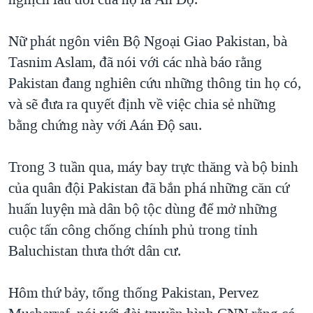
TẠI
VIDEO
"Tìm"
NGƯỜI VIỆT HẢI NGOẠI
HÀNH TRÌNH BẦU CỬ 2024
NGHE
Nữ phát ngôn viên Bộ Ngoại Giao Pakistan, bà
ĐỜI SỐNG
MỘT NĂM CHIẾN TRANH TẠI DẢI GAZA
Tasnim Aslam, đã nói với các nhà báo rằng
KINH TẾ
MẠNG XÃ HỘI
Pakistan đang nghiên cứu những thông tin họ có,
GIẢI MÃ VÀNH ĐAI & CON ĐƯỜNG
KHOA HỌC
và sẽ đưa ra quyết định về việc chia sẻ những
NGÀY TỊ NẠN THẾ GIỚI
SỨC KHOẺ
bằng chứng này với Aán Độ sau.
TRỊNH VĨNH BÌNH - NGƯỜI HẠ 'BÊN THẮNG CUỘC'
Ngôn ngữ khác
VĂN HOÁ
GROUND ZERO – XƯA VÀ NAY
Trong 3 tuần qua, máy bay trực thăng và bộ binh
THỂ THAO
CHI PHÍ CHIẾN TRANH AFGHANISTAN
của quân đội Pakistan đã bắn phá những căn cứ
GIÁO DỤC
huấn luyện mà dân bộ tộc dùng để mở những
CÁC GIÁ TRỊ CỘNG HÒA Ở VIỆT NAM
cuộc tấn công chống chính phủ trong tỉnh
THƯỢNG ĐỈNH TRUMP-KIM TẠI VIỆT NAM
Baluchistan thưa thớt dân cư.
TRỊNH VĨNH BÌNH VS. CHÍNH PHỦ VIỆT NAM
NGƯ DÂN VIỆT VÀ LÀN SÓNG TRỘM HẢI SÂM
Hôm thứ bảy, tổng thống Pakistan, Pervez
BÊN KIA QUỐC LỘ: TIẾNG VỌNG TỪ NÔNG THÔN MỸ