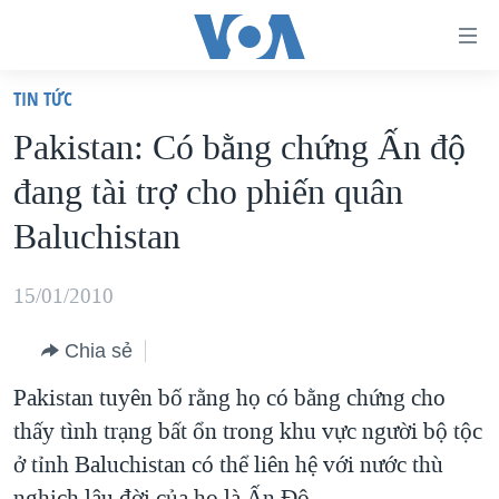
Đường
dẫn
TIN TỨC
truy
TRANG CHỦ
Pakistan: Có bằng chứng Ấn độ
cập
VIỆT NAM
đang tài trợ cho phiến quân
Tới
HOA KỲ
nội
Baluchistan
BIỂN ĐÔNG
dung
THẾ GIỚI
chính
15/01/2010
BLOG
Tới
Chia sẻ
điều
DIỄN ĐÀN
hướng
Pakistan tuyên bố rằng họ có bằng chứng cho
MỤC
chính
thấy tình trạng bất ổn trong khu vực người bộ tộc
CHUYÊN ĐỀ
TỰ DO BÁO CHÍ
Đi
ở tỉnh Baluchistan có thể liên hệ với nước thù
HỌC TIẾNG ANH
VẠCH TRẦN TIN GIẢ
CHIẾN TRANH THƯƠNG MẠI CỦA MỸ: QUÁ KHỨ VÀ HIỆN
tới
nghịch lâu đời của họ là Ấn Độ.