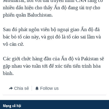
Musharraf, nói với đài truyền hình CNN rằng có
nhiều dấu hiệu cho thấy Ấn độ đang tài trợ cho
QUAN HỆ VIỆT MỸ
phiến quân Baluchistan.
Sau đó phát ngôn viên bộ ngoại giao Ấn độ đã
bác bỏ tố cáo này, và gọi đó là tố cáo sai lầm và
vô căn cứ.
Các giới chức hàng đầu của Ấn độ và Pakistan sẽ
gặp nhau vào tuần tới để xúc tiến tiến trình hòa
bình.
Chia sẻ
Follow us
Mạng xã hội