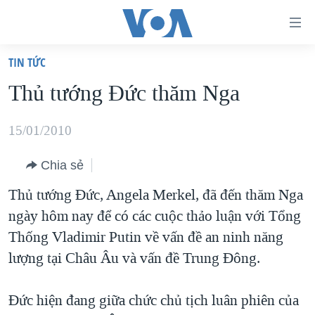
Đường
dẫn
TIN TỨC
truy
TRANG CHỦ
Thủ tướng Ðức thăm Nga
cập
VIỆT NAM
Tới
HOA KỲ
15/01/2010
nội
BIỂN ĐÔNG
dung
Chia sẻ
THẾ GIỚI
chính
Thủ tướng Đức, Angela Merkel, đã đến thăm Nga
BLOG
Tới
ngày hôm nay để có các cuộc thảo luận với Tổng
điều
DIỄN ĐÀN
Thống Vladimir Putin về vấn đề an ninh năng
hướng
MỤC
lượng tại Châu Âu và vấn đề Trung Đông.
chính
CHUYÊN ĐỀ
TỰ DO BÁO CHÍ
Đi
Đức hiện đang giữa chức chủ tịch luân phiên của
HỌC TIẾNG ANH
VẠCH TRẦN TIN GIẢ
CHIẾN TRANH THƯƠNG MẠI CỦA MỸ: QUÁ KHỨ VÀ HIỆN
tới