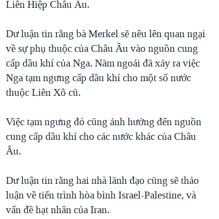
Liên Hiệp Châu Âu.
TẠI
VIDEO
"Tìm"
NGƯỜI VIỆT HẢI NGOẠI
HÀNH TRÌNH BẦU CỬ 2024
NGHE
ĐỜI SỐNG
Dư luận tin rằng bà Merkel sẽ nêu lên quan ngại
MỘT NĂM CHIẾN TRANH TẠI DẢI GAZA
về sự phụ thuộc của Châu Âu vào nguồn cung
KINH TẾ
MẠNG XÃ HỘI
GIẢI MÃ VÀNH ĐAI & CON ĐƯỜNG
cấp dầu khí của Nga. Năm ngoái đã xảy ra việc
KHOA HỌC
NGÀY TỊ NẠN THẾ GIỚI
Nga tạm ngưng cấp dầu khí cho một số nước
SỨC KHOẺ
thuộc Liên Xô cũ.
TRỊNH VĨNH BÌNH - NGƯỜI HẠ 'BÊN THẮNG CUỘC'
Ngôn ngữ khác
VĂN HOÁ
GROUND ZERO – XƯA VÀ NAY
THỂ THAO
Việc tạm ngưng đó cũng ảnh hưởng đến nguồn
CHI PHÍ CHIẾN TRANH AFGHANISTAN
cung cấp dầu khí cho các nước khác của Châu
GIÁO DỤC
CÁC GIÁ TRỊ CỘNG HÒA Ở VIỆT NAM
Âu.
THƯỢNG ĐỈNH TRUMP-KIM TẠI VIỆT NAM
Dư luận tin rằng hai nhà lãnh đạo cũng sẽ thảo
TRỊNH VĨNH BÌNH VS. CHÍNH PHỦ VIỆT NAM
luận về tiến trình hòa bình Israel-Palestine, và
NGƯ DÂN VIỆT VÀ LÀN SÓNG TRỘM HẢI SÂM
vấn đề hạt nhân của Iran.
BÊN KIA QUỐC LỘ: TIẾNG VỌNG TỪ NÔNG THÔN MỸ