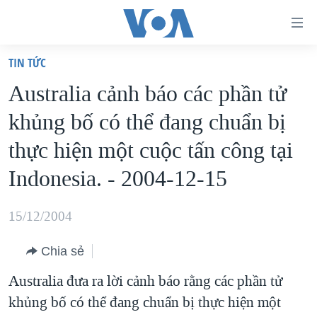
Đường
dẫn
TIN TỨC
truy
TRANG CHỦ
Australia cảnh báo các phần tử
cập
VIỆT NAM
khủng bố có thể đang chuẩn bị
Tới
HOA KỲ
nội
thực hiện một cuộc tấn công tại
BIỂN ĐÔNG
dung
Indonesia. - 2004-12-15
THẾ GIỚI
chính
BLOG
Tới
15/12/2004
điều
DIỄN ĐÀN
hướng
Chia sẻ
MỤC
chính
Australia đưa ra lời cảnh báo rằng các phần tử
CHUYÊN ĐỀ
TỰ DO BÁO CHÍ
Đi
khủng bố có thể đang chuẩn bị thực hiện một
HỌC TIẾNG ANH
VẠCH TRẦN TIN GIẢ
CHIẾN TRANH THƯƠNG MẠI CỦA MỸ: QUÁ KHỨ VÀ HIỆN
tới