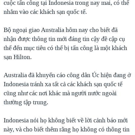
cuộc tấn công tại Indonesia trong nay mai, có thể
TẠI
VIDEO
"Tìm"
NGƯỜI VIỆT HẢI NGOẠI
nhắm vào các khách sạn quốc tế.
HÀNH TRÌNH BẦU CỬ 2024
NGHE
ĐỜI SỐNG
MỘT NĂM CHIẾN TRANH TẠI DẢI GAZA
Bộ ngoại giao Australia hôm nay cho biết đã
KINH TẾ
MẠNG XÃ HỘI
GIẢI MÃ VÀNH ĐAI & CON ĐƯỜNG
nhận được thông tin mới đáng tin cậy đề cập cụ
KHOA HỌC
NGÀY TỊ NẠN THẾ GIỚI
thể đến mục tiêu có thể bị tấn công là một khách
SỨC KHOẺ
sạn Hilton.
TRỊNH VĨNH BÌNH - NGƯỜI HẠ 'BÊN THẮNG CUỘC'
Ngôn ngữ khác
VĂN HOÁ
GROUND ZERO – XƯA VÀ NAY
THỂ THAO
Australia đã khuyến cáo công dân Úc hiện đang ở
CHI PHÍ CHIẾN TRANH AFGHANISTAN
Indonesia tránh xa tất cả các khách sạn quốc tế
GIÁO DỤC
CÁC GIÁ TRỊ CỘNG HÒA Ở VIỆT NAM
cũng như các nơi khác mà người nước ngoài
THƯỢNG ĐỈNH TRUMP-KIM TẠI VIỆT NAM
thường tập trung.
TRỊNH VĨNH BÌNH VS. CHÍNH PHỦ VIỆT NAM
Indonesia nói họ không biết về lời cảnh báo mới
NGƯ DÂN VIỆT VÀ LÀN SÓNG TRỘM HẢI SÂM
này, và cho biết thêm rằng họ không có thông tin
BÊN KIA QUỐC LỘ: TIẾNG VỌNG TỪ NÔNG THÔN MỸ