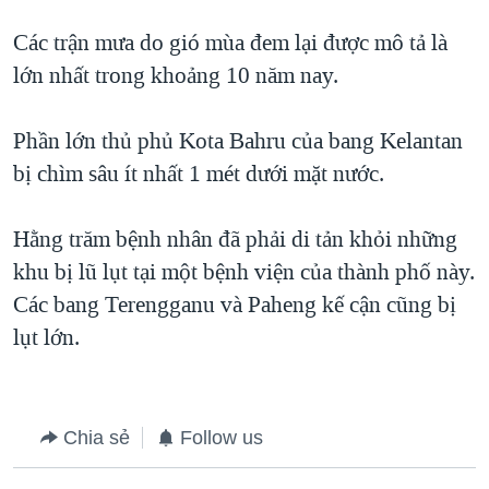
TẠI
VIDEO
"Tìm"
NGƯỜI VIỆT HẢI NGOẠI
Các trận mưa do gió mùa đem lại được mô tả là
HÀNH TRÌNH BẦU CỬ 2024
NGHE
ĐỜI SỐNG
lớn nhất trong khoảng 10 năm nay.
MỘT NĂM CHIẾN TRANH TẠI DẢI GAZA
KINH TẾ
MẠNG XÃ HỘI
GIẢI MÃ VÀNH ĐAI & CON ĐƯỜNG
Phần lớn thủ phủ Kota Bahru của bang Kelantan
KHOA HỌC
NGÀY TỊ NẠN THẾ GIỚI
bị chìm sâu ít nhất 1 mét dưới mặt nước.
SỨC KHOẺ
TRỊNH VĨNH BÌNH - NGƯỜI HẠ 'BÊN THẮNG CUỘC'
Ngôn ngữ khác
VĂN HOÁ
Hằng trăm bệnh nhân đã phải di tản khỏi những
GROUND ZERO – XƯA VÀ NAY
THỂ THAO
khu bị lũ lụt tại một bệnh viện của thành phố này.
CHI PHÍ CHIẾN TRANH AFGHANISTAN
Các bang Terengganu và Paheng kế cận cũng bị
GIÁO DỤC
CÁC GIÁ TRỊ CỘNG HÒA Ở VIỆT NAM
lụt lớn.
THƯỢNG ĐỈNH TRUMP-KIM TẠI VIỆT NAM
TRỊNH VĨNH BÌNH VS. CHÍNH PHỦ VIỆT NAM
Chia sẻ
Follow us
NGƯ DÂN VIỆT VÀ LÀN SÓNG TRỘM HẢI SÂM
BÊN KIA QUỐC LỘ: TIẾNG VỌNG TỪ NÔNG THÔN MỸ