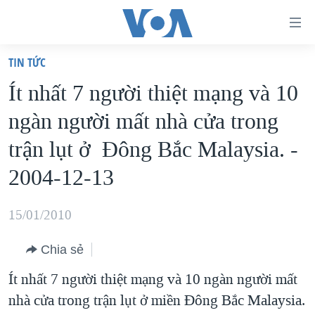
Đường
dẫn
TIN TỨC
truy
TRANG CHỦ
Ít nhất 7 người thiệt mạng và 10
cập
VIỆT NAM
ngàn người mất nhà cửa trong
Tới
HOA KỲ
nội
trận lụt ở Đông Bắc Malaysia. -
BIỂN ĐÔNG
dung
2004-12-13
THẾ GIỚI
chính
BLOG
Tới
15/01/2010
điều
DIỄN ĐÀN
hướng
Chia sẻ
MỤC
chính
Ít nhất 7 người thiệt mạng và 10 ngàn người mất
CHUYÊN ĐỀ
TỰ DO BÁO CHÍ
Đi
nhà cửa trong trận lụt ở miền Đông Bắc Malaysia.
HỌC TIẾNG ANH
VẠCH TRẦN TIN GIẢ
CHIẾN TRANH THƯƠNG MẠI CỦA MỸ: QUÁ KHỨ VÀ HIỆN
tới