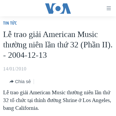
Đường
dẫn
TIN TỨC
truy
TRANG CHỦ
Lễ trao giải American Music
cập
VIỆT NAM
thường niên lần thứ 32 (Phần II).
Tới
HOA KỲ
nội
- 2004-12-13
BIỂN ĐÔNG
dung
THẾ GIỚI
chính
14/01/2010
BLOG
Tới
Chia sẻ
điều
DIỄN ĐÀN
hướng
Lễ trao giải American Music thường niên lần thứ
MỤC
chính
32 tổ chức tại thính đường Shrine ở Los Angeles,
CHUYÊN ĐỀ
TỰ DO BÁO CHÍ
Đi
bang California.
HỌC TIẾNG ANH
VẠCH TRẦN TIN GIẢ
CHIẾN TRANH THƯƠNG MẠI CỦA MỸ: QUÁ KHỨ VÀ HIỆN
tới