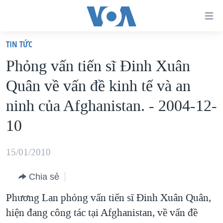
Đường
dẫn
TIN TỨC
truy
TRANG CHỦ
Phỏng vấn tiến sĩ Ðinh Xuân
cập
VIỆT NAM
Quân về vấn đề kinh tế và an
Tới
HOA KỲ
nội
ninh của Afghanistan. - 2004-12-
BIỂN ĐÔNG
dung
10
THẾ GIỚI
chính
BLOG
Tới
15/01/2010
điều
DIỄN ĐÀN
hướng
Chia sẻ
MỤC
chính
Phương Lan phỏng vấn tiến sĩ Ðinh Xuân Quân,
CHUYÊN ĐỀ
TỰ DO BÁO CHÍ
Đi
hiện đang công tác tại Afghanistan, về vấn đề
HỌC TIẾNG ANH
VẠCH TRẦN TIN GIẢ
CHIẾN TRANH THƯƠNG MẠI CỦA MỸ: QUÁ KHỨ VÀ HIỆN
tới