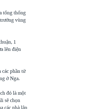
a tổng thống
h trưởng vùng
thuận, 1
a lên điện
n các phần tử
ng ở Nga.
ạch đó là một
li sẽ chọn
ủa các nhà lập