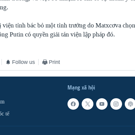
ng.
 viện tỉnh bác bỏ một tỉnh trưởng do Matxcơva chọn 
ông Putin có quyền giải tán viện lập pháp đó.
Follow us
Print
Mạng xã hội
am
ốc tế