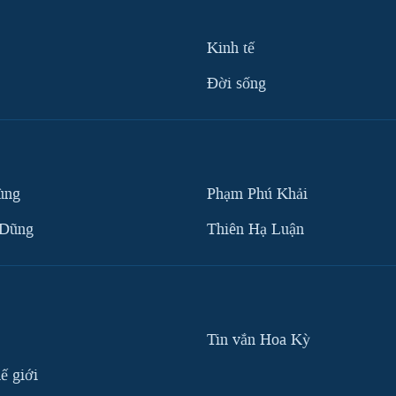
Kinh tế
Ðời sống
ùng
Phạm Phú Khải
 Dũng
Thiên Hạ Luận
Tin vắn Hoa Kỳ
ế giới