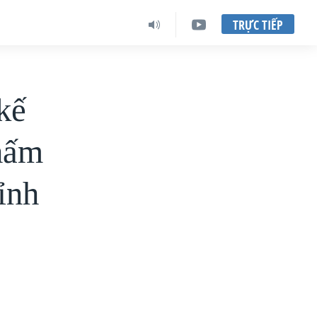
TRỰC TIẾP
kế
chấm
tỉnh