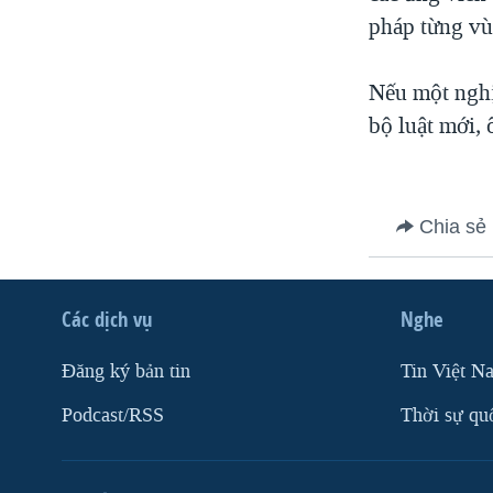
pháp từng vù
VIỆT NAM
NGƯ DÂN VIỆT VÀ LÀN SÓNG
TRỘM HẢI SÂM
Nếu một nghị
bộ luật mới, 
BÊN KIA QUỐC LỘ: TIẾNG VỌNG
TỪ NÔNG THÔN MỸ
QUAN HỆ VIỆT MỸ
Chia sẻ
Các dịch vụ
Nghe
Ðăng ký bản tin
Tin Việt N
Podcast/RSS
Thời sự qu