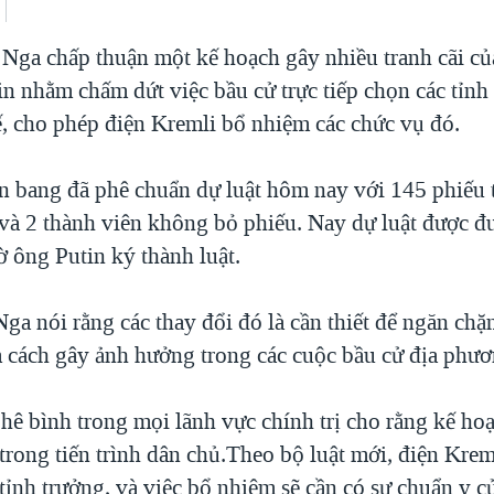
Nga chấp thuận một kế hoạch gây nhiều tranh cãi củ
in nhằm chấm dứt việc bầu cử trực tiếp chọn các tỉn
hế, cho phép điện Kremli bổ nhiệm các chức vụ đó.
n bang đã phê chuẩn dự luật hôm nay với 145 phiếu 
và 2 thành viên không bỏ phiếu. Nay dự luật được đư
ờ ông Putin ký thành luật.
a nói rằng các thay đổi đó là cần thiết để ngăn chặ
 cách gây ảnh hưởng trong các cuộc bầu cử địa phươ
hê bình trong mọi lãnh vực chính trị cho rằng kế ho
 trong tiến trình dân chủ.Theo bộ luật mới, điện Krem
tỉnh trưởng, và việc bổ nhiệm sẽ cần có sự chuẩn y c