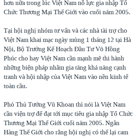
hơn nữa trong lúc Việt Nam nỗ lực gia nhập Tổ
TẠI
VIDEO
"Tìm"
NGƯỜI VIỆT HẢI NGOẠI
Chức Thương Mại Thế Giới vào cuối năm 2005.
HÀNH TRÌNH BẦU CỬ 2024
NGHE
ĐỜI SỐNG
MỘT NĂM CHIẾN TRANH TẠI DẢI GAZA
Tại hội nghị nhóm tư vấn và các nhà tài trợ cho
KINH TẾ
MẠNG XÃ HỘI
GIẢI MÃ VÀNH ĐAI & CON ĐƯỜNG
Việt Nam khai mạc ngày mùng 1 tháng 12 tại Hà
KHOA HỌC
NGÀY TỊ NẠN THẾ GIỚI
Nội, Bộ Trưởng Kế Hoạch Đầu Tư Võ Hồng
SỨC KHOẺ
Phúc cho hay Việt Nam cần mạnh mẽ thi hành
TRỊNH VĨNH BÌNH - NGƯỜI HẠ 'BÊN THẮNG CUỘC'
Ngôn ngữ khác
VĂN HOÁ
những biện pháp nhằm gia tăng khả năng cạnh
GROUND ZERO – XƯA VÀ NAY
THỂ THAO
tranh và hội nhập của Việt Nam vào nền kinh tế
CHI PHÍ CHIẾN TRANH AFGHANISTAN
toàn cầu.
GIÁO DỤC
CÁC GIÁ TRỊ CỘNG HÒA Ở VIỆT NAM
THƯỢNG ĐỈNH TRUMP-KIM TẠI VIỆT NAM
Phó Thủ Tướng Vũ Khoan thì nói là Việt Nam
cần viện trợ để đạt tới mục tiêu gia nhập Tổ Chức
TRỊNH VĨNH BÌNH VS. CHÍNH PHỦ VIỆT NAM
Thương Mại Thế Giới cuối năm 2005. Ngân
NGƯ DÂN VIỆT VÀ LÀN SÓNG TRỘM HẢI SÂM
Hàng Thế Giới cho rằng hội nghị có thể lại cam
BÊN KIA QUỐC LỘ: TIẾNG VỌNG TỪ NÔNG THÔN MỸ