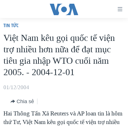
Đường
dẫn
TIN TỨC
truy
TRANG CHỦ
Việt Nam kêu gọi quốc tế viện
cập
VIỆT NAM
trợ nhiều hơn nữa để đạt mục
Tới
HOA KỲ
nội
tiêu gia nhập WTO cuối năm
BIỂN ĐÔNG
dung
2005. - 2004-12-01
THẾ GIỚI
chính
BLOG
Tới
01/12/2004
điều
DIỄN ĐÀN
hướng
Chia sẻ
MỤC
chính
Hai Thông Tấn Xã Reuters và AP loan tin là hôm
CHUYÊN ĐỀ
TỰ DO BÁO CHÍ
Đi
thứ Tư, Việt Nam kêu gọi quốc tế viện trợ nhiều
HỌC TIẾNG ANH
VẠCH TRẦN TIN GIẢ
CHIẾN TRANH THƯƠNG MẠI CỦA MỸ: QUÁ KHỨ VÀ HIỆN
tới