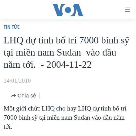
Đường
dẫn
TIN TỨC
truy
TRANG CHỦ
LHQ dự tính bố trí 7000 binh sỹ
cập
VIỆT NAM
tại miền nam Sudan vào đầu
Tới
HOA KỲ
nội
năm tới. - 2004-11-22
BIỂN ĐÔNG
dung
THẾ GIỚI
chính
14/01/2010
BLOG
Tới
Chia sẻ
điều
DIỄN ĐÀN
hướng
Một giới chức LHQ cho hay LHQ dự tính bố trí
MỤC
chính
7000 binh sỹ tại miền nam Sudan vào đầu năm
CHUYÊN ĐỀ
TỰ DO BÁO CHÍ
Đi
tới.
HỌC TIẾNG ANH
VẠCH TRẦN TIN GIẢ
CHIẾN TRANH THƯƠNG MẠI CỦA MỸ: QUÁ KHỨ VÀ HIỆN
tới