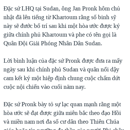
TẠI
VIDEO
"Tìm"
NGƯỜI VIỆT HẢI NGOẠI
Đặc sứ LHQ tại Sudan, ông Jan Pronk hôm chủ
HÀNH TRÌNH BẦU CỬ 2024
NGHE
nhật đã lên tiếng từ Khartoum rằng số binh sỹ
ĐỜI SỐNG
MỘT NĂM CHIẾN TRANH TẠI DẢI GAZA
này sẽ đước bố trí sau khi một hòa ước được ký
KINH TẾ
MẠNG XÃ HỘI
giữa chính phủ Khartoum và phe có tên gọi là
GIẢI MÃ VÀNH ĐAI & CON ĐƯỜNG
KHOA HỌC
Quân Đội Giải Phóng Nhân Dân Sudan.
NGÀY TỊ NẠN THẾ GIỚI
SỨC KHOẺ
TRỊNH VĨNH BÌNH - NGƯỜI HẠ 'BÊN THẮNG CUỘC'
Ngôn ngữ khác
VĂN HOÁ
Lời bình luận của đặc sứ Pronk được đưa ra mấy
GROUND ZERO – XƯA VÀ NAY
ngày sau khi chính phủ Sudan và quân nổi dậy
THỂ THAO
CHI PHÍ CHIẾN TRANH AFGHANISTAN
cam kết ký một hiệp định chung cuộc chấm dứt
GIÁO DỤC
cuộc nội chiến vào cuối năm nay.
CÁC GIÁ TRỊ CỘNG HÒA Ở VIỆT NAM
THƯỢNG ĐỈNH TRUMP-KIM TẠI VIỆT NAM
Đặc sứ Pronk bày tỏ sự lạc quan mạnh rằng một
TRỊNH VĨNH BÌNH VS. CHÍNH PHỦ VIỆT NAM
hòa ước sẽ đạt được giữa miên bắc theo đạo Hồi
NGƯ DÂN VIỆT VÀ LÀN SÓNG TRỘM HẢI SÂM
và miền nam nơi đa số cư dân theo Thiên Chúa
BÊN KIA QUỐC LỘ: TIẾNG VỌNG TỪ NÔNG THÔN MỸ