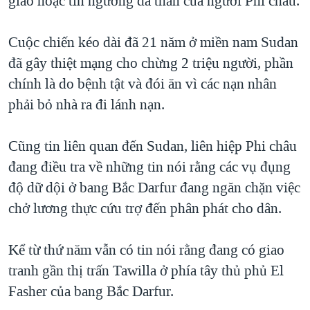
giáo hoặc tín ngưỡng đa thần của người Phi châu.
QUAN HỆ VIỆT MỸ
Cuộc chiến kéo dài đã 21 năm ở miền nam Sudan
đã gây thiệt mạng cho chừng 2 triệu người, phần
chính là do bệnh tật và đói ăn vì các nạn nhân
phải bỏ nhà ra đi lánh nạn.
Cũng tin liên quan đến Sudan, liên hiệp Phi châu
đang điều tra về những tin nói rằng các vụ đụng
độ dữ dội ở bang Bắc Darfur đang ngăn chặn việc
chở lương thực cứu trợ đến phân phát cho dân.
Kể từ thứ năm vẫn có tin nói rằng đang có giao
tranh gần thị trấn Tawilla ở phía tây thủ phủ El
Fasher của bang Bắc Darfur.