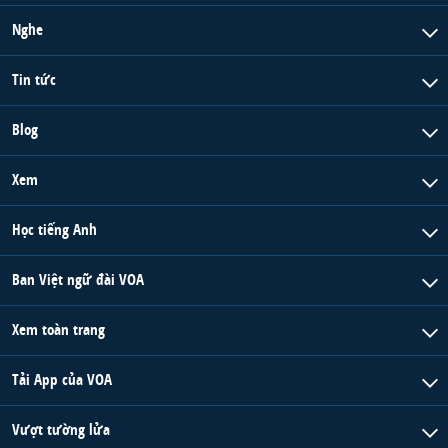
Nghe
Tin tức
Blog
Xem
Học tiếng Anh
Ban Việt ngữ đài VOA
Xem toàn trang
Tải App của VOA
Vượt tường lửa