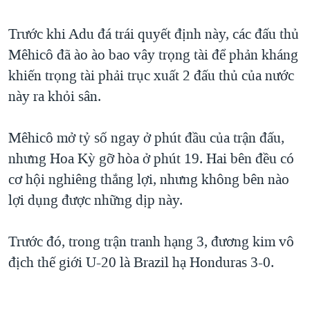
TẠI
VIDEO
"Tìm"
NGƯỜI VIỆT HẢI NGOẠI
HÀNH TRÌNH BẦU CỬ 2024
Trước khi Adu đá trái quyết định này, các đấu thủ
NGHE
ĐỜI SỐNG
Mêhicô đã ào ào bao vây trọng tài để phản kháng
MỘT NĂM CHIẾN TRANH TẠI DẢI GAZA
KINH TẾ
khiến trọng tài phải trục xuất 2 đấu thủ của nước
MẠNG XÃ HỘI
GIẢI MÃ VÀNH ĐAI & CON ĐƯỜNG
KHOA HỌC
này ra khỏi sân.
NGÀY TỊ NẠN THẾ GIỚI
SỨC KHOẺ
TRỊNH VĨNH BÌNH - NGƯỜI HẠ 'BÊN THẮNG CUỘC'
Mêhicô mở tỷ số ngay ở phút đầu của trận đấu,
Ngôn ngữ khác
VĂN HOÁ
GROUND ZERO – XƯA VÀ NAY
nhưng Hoa Kỳ gỡ hòa ở phút 19. Hai bên đều có
THỂ THAO
cơ hội nghiêng thắng lợi, nhưng không bên nào
CHI PHÍ CHIẾN TRANH AFGHANISTAN
GIÁO DỤC
lợi dụng được những dịp này.
CÁC GIÁ TRỊ CỘNG HÒA Ở VIỆT NAM
THƯỢNG ĐỈNH TRUMP-KIM TẠI VIỆT NAM
Trước đó, trong trận tranh hạng 3, đương kim vô
TRỊNH VĨNH BÌNH VS. CHÍNH PHỦ VIỆT NAM
địch thế giới U-20 là Brazil hạ Honduras 3-0.
NGƯ DÂN VIỆT VÀ LÀN SÓNG TRỘM HẢI SÂM
BÊN KIA QUỐC LỘ: TIẾNG VỌNG TỪ NÔNG THÔN MỸ