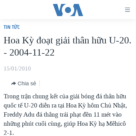
Đường
dẫn
TIN TỨC
truy
TRANG CHỦ
Hoa Kỳ đoạt giải thân hữu U-20.
cập
VIỆT NAM
- 2004-11-22
Tới
HOA KỲ
nội
BIỂN ĐÔNG
15/01/2010
dung
THẾ GIỚI
chính
Chia sẻ
BLOG
Tới
Trong trận chung kết của giải bóng đá thân hữu
điều
DIỄN ĐÀN
quốc tế U-20 diễn ra tại Hoa Kỳ hôm Chủ Nhật,
hướng
MỤC
Freddy Adu đá thắng trái phạt đền 11 mét vào
chính
CHUYÊN ĐỀ
TỰ DO BÁO CHÍ
những phút cuối cùng, giúp Hoa Kỳ hạ Mêhicô
Đi
HỌC TIẾNG ANH
2-1.
VẠCH TRẦN TIN GIẢ
CHIẾN TRANH THƯƠNG MẠI CỦA MỸ: QUÁ KHỨ VÀ HIỆN
tới