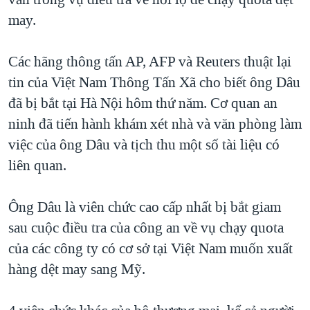
TẠI
VIDEO
"Tìm"
NGƯỜI VIỆT HẢI NGOẠI
may.
HÀNH TRÌNH BẦU CỬ 2024
NGHE
ĐỜI SỐNG
MỘT NĂM CHIẾN TRANH TẠI DẢI GAZA
Các hãng thông tấn AP, AFP và Reuters thuật lại
KINH TẾ
MẠNG XÃ HỘI
tin của Việt Nam Thông Tấn Xã cho biết ông Dâu
GIẢI MÃ VÀNH ĐAI & CON ĐƯỜNG
KHOA HỌC
đã bị bắt tại Hà Nội hôm thứ năm. Cơ quan an
NGÀY TỊ NẠN THẾ GIỚI
SỨC KHOẺ
ninh đã tiến hành khám xét nhà và văn phòng làm
TRỊNH VĨNH BÌNH - NGƯỜI HẠ 'BÊN THẮNG CUỘC'
Ngôn ngữ khác
VĂN HOÁ
việc của ông Dâu và tịch thu một số tài liệu có
GROUND ZERO – XƯA VÀ NAY
liên quan.
THỂ THAO
CHI PHÍ CHIẾN TRANH AFGHANISTAN
GIÁO DỤC
Ông Dâu là viên chức cao cấp nhất bị bắt giam
CÁC GIÁ TRỊ CỘNG HÒA Ở VIỆT NAM
sau cuộc điều tra của công an về vụ chạy quota
THƯỢNG ĐỈNH TRUMP-KIM TẠI VIỆT NAM
của các công ty có cơ sở tại Việt Nam muốn xuất
TRỊNH VĨNH BÌNH VS. CHÍNH PHỦ VIỆT NAM
hàng dệt may sang Mỹ.
NGƯ DÂN VIỆT VÀ LÀN SÓNG TRỘM HẢI SÂM
BÊN KIA QUỐC LỘ: TIẾNG VỌNG TỪ NÔNG THÔN MỸ