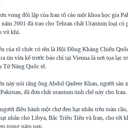
ưu vong đối lập của Iran tố cáo một khoa học gia Pa
ng năm 2001 đã trao cho Tehran chất Uranium loại có
o vũ khí.
ên của tổ chức có tên là Hội Đồng Kháng Chiến Quốc
a tin vừa kể trước báo chí tại Vienna là nơi tọa lạc t
 Tử Năng Quốc tế.
ên này nói rằng ông Abdul Qadeer Khan, người sản x
Pakistan, đã đưa chất uranium tinh chế này cho Iran.
người điều hành một chợ đen hạt nhân trên toàn cầu
hạt nhân cho Libya, Bắc Triều Tiên và Iran, cho tới 
iệm trong năm nay.