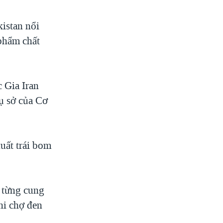
kistan nổi
 phẩm chất
 Gia Iran
rụ sở của Cơ
uất trái bom
, từng cung
khi chợ đen