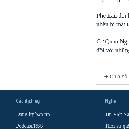
VIỆT NAM
Phe Iran đối 
NGƯ DÂN VIỆT VÀ LÀN SÓNG
TRỘM HẢI SÂM
nhân bí mật t
BÊN KIA QUỐC LỘ: TIẾNG VỌNG
TỪ NÔNG THÔN MỸ
Cơ Quan Nguy
QUAN HỆ VIỆT MỸ
đối với những
Chia sẻ
Các dịch vụ
Nghe
Ðăng ký bản tin
Tin Việt N
Podcast/RSS
Thời sự qu