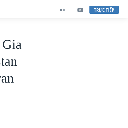
TRỰC TIẾP
 Gia
stan
ran