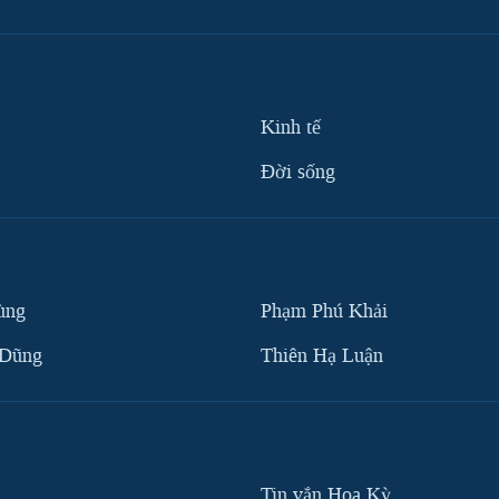
Kinh tế
Ðời sống
ùng
Phạm Phú Khải
 Dũng
Thiên Hạ Luận
Tin vắn Hoa Kỳ