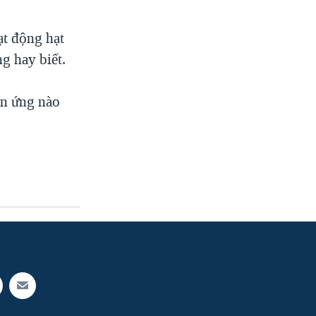
ạt động hạt
g hay biết.
ản ứng nào