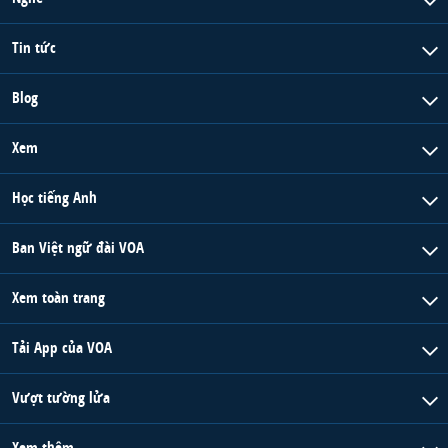
Tin tức
Blog
Xem
Học tiếng Anh
Ban Việt ngữ đài VOA
Xem toàn trang
Tải App của VOA
Vượt tường lửa
Xem thêm