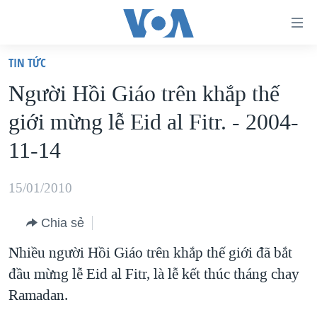
Đường
dẫn
TIN TỨC
truy
TRANG CHỦ
Người Hồi Giáo trên khắp thế
cập
VIỆT NAM
giới mừng lễ Eid al Fitr. - 2004-
Tới
HOA KỲ
nội
11-14
BIỂN ĐÔNG
dung
THẾ GIỚI
chính
15/01/2010
BLOG
Tới
Chia sẻ
điều
DIỄN ĐÀN
hướng
Nhiều người Hồi Giáo trên khắp thế giới đã bắt
MỤC
chính
đầu mừng lễ Eid al Fitr, là lễ kết thúc tháng chay
CHUYÊN ĐỀ
TỰ DO BÁO CHÍ
Đi
Ramadan.
HỌC TIẾNG ANH
VẠCH TRẦN TIN GIẢ
CHIẾN TRANH THƯƠNG MẠI CỦA MỸ: QUÁ KHỨ VÀ HIỆN
tới