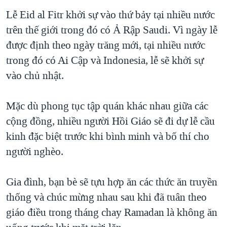
TẠI
VIDEO
"Tìm"
NGƯỜI VIỆT HẢI NGOẠI
Lễ Eid al Fitr khởi sự vào thứ bảy tại nhiều nước
HÀNH TRÌNH BẦU CỬ 2024
NGHE
trên thế giới trong đó có Ả Rập Saudi. Vì ngày lễ
ĐỜI SỐNG
MỘT NĂM CHIẾN TRANH TẠI DẢI GAZA
được định theo ngày trăng mới, tại nhiều nước
KINH TẾ
MẠNG XÃ HỘI
trong đó có Ai Cập và Indonesia, lễ sẽ khởi sự
GIẢI MÃ VÀNH ĐAI & CON ĐƯỜNG
KHOA HỌC
vào chủ nhật.
NGÀY TỊ NẠN THẾ GIỚI
SỨC KHOẺ
TRỊNH VĨNH BÌNH - NGƯỜI HẠ 'BÊN THẮNG CUỘC'
Ngôn ngữ khác
VĂN HOÁ
Mặc dù phong tục tập quán khác nhau giữa các
GROUND ZERO – XƯA VÀ NAY
cộng đồng, nhiều người Hồi Giáo sẽ đi dự lễ cầu
THỂ THAO
CHI PHÍ CHIẾN TRANH AFGHANISTAN
kinh đặc biệt trước khi bình minh và bố thí cho
GIÁO DỤC
người nghèo.
CÁC GIÁ TRỊ CỘNG HÒA Ở VIỆT NAM
THƯỢNG ĐỈNH TRUMP-KIM TẠI VIỆT NAM
Gia đình, bạn bè sẽ tựu hợp ăn các thức ăn truyền
TRỊNH VĨNH BÌNH VS. CHÍNH PHỦ VIỆT NAM
thống và chúc mừng nhau sau khi đã tuân theo
NGƯ DÂN VIỆT VÀ LÀN SÓNG TRỘM HẢI SÂM
giáo điều trong tháng chay Ramadan là không ăn
BÊN KIA QUỐC LỘ: TIẾNG VỌNG TỪ NÔNG THÔN MỸ