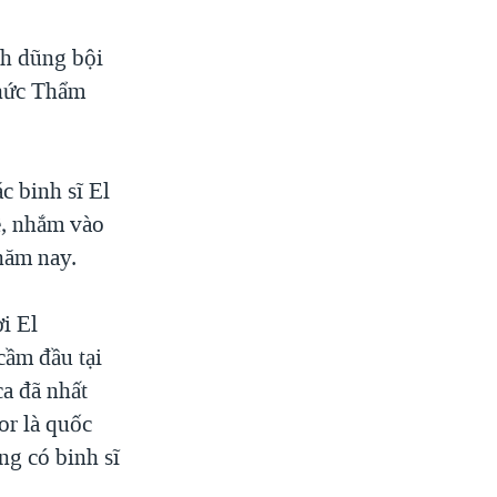
h dũng bội
chức Thẩm
c binh sĩ El
ề, nhắm vào
năm nay.
i El
cầm đầu tại
a đã nhất
or là quốc
ng có binh sĩ