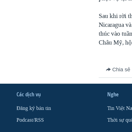
VIỆT NAM
Sau khi rời 
NGƯ DÂN VIỆT VÀ LÀN SÓNG
TRỘM HẢI SÂM
Nicaragua và
thúc vào tuầ
BÊN KIA QUỐC LỘ: TIẾNG VỌNG
TỪ NÔNG THÔN MỸ
Châu Mỹ, hội
QUAN HỆ VIỆT MỸ
Chia sẻ
Các dịch vụ
Nghe
Ðăng ký bản tin
Tin Việt N
Podcast/RSS
Thời sự qu