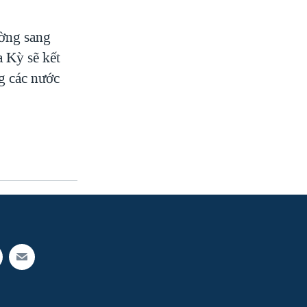
ường sang
 Kỳ sẽ kết
g các nước