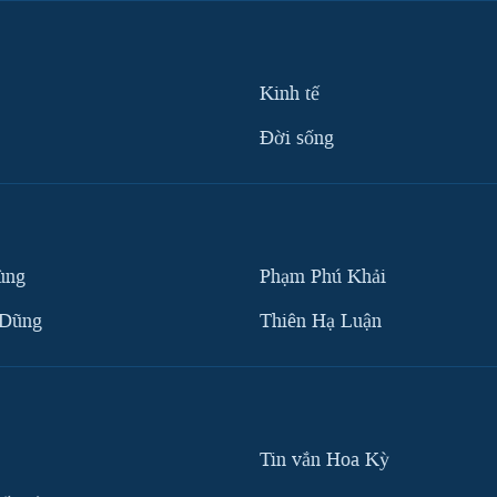
Kinh tế
Ðời sống
ùng
Phạm Phú Khải
 Dũng
Thiên Hạ Luận
Tin vắn Hoa Kỳ