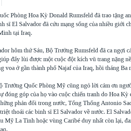
uốc Phòng Hoa Kỳ Donald Rumsfeld đã trao tặng an
inh sĩ El Salvador đã cứu mạng sống của nhiều giới 
inh tại Iraq.
ador hôm thứ Sáu, Bộ Trưởng Rumsfeld đã ca ngợi cá
giúp đẩy lùi được một cuộc đột kích vũ trang nặng n
g voa ở gần thành phố Najaf của Iraq, hồi tháng Ba 
Bộ Trưởng Quốc Phòng Mỹ cũng ngỏ lời cảm ơn ngườ
sự đóng góp của họ vào cuộc chiến tranh do Hoa Kỳ 
 những phản đối trong nước, Tổng Thống Antonio Sac
riệt thoái các binh sĩ El Salvador về nước. El Salvad
u Mỹ La Tinh hoặc vùng Caribé duy nhất còn lại, đa
raq.