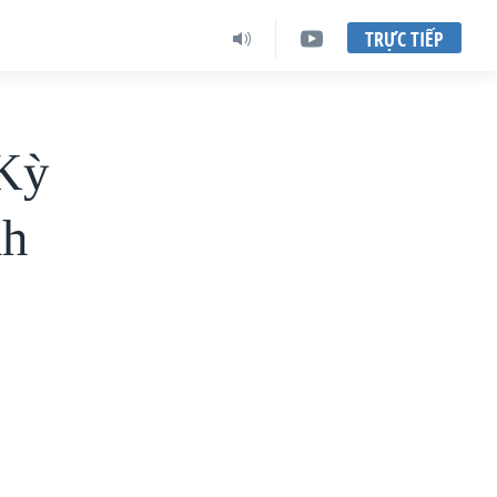
TRỰC TIẾP
Kỳ
nh