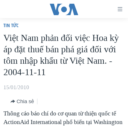
Đường
dẫn
TIN TỨC
truy
TRANG CHỦ
Việt Nam phản đối việc Hoa kỳ
cập
VIỆT NAM
áp đặt thuế bán phá giá đối với
Tới
HOA KỲ
nội
tôm nhập khẩu từ Việt Nam. -
BIỂN ĐÔNG
dung
2004-11-11
THẾ GIỚI
chính
BLOG
Tới
15/01/2010
điều
DIỄN ĐÀN
hướng
Chia sẻ
MỤC
chính
Thông cáo báo chí do cơ quan từ thiện quốc tế
CHUYÊN ĐỀ
TỰ DO BÁO CHÍ
Đi
ActionAid International phổ biến tại Washington
HỌC TIẾNG ANH
VẠCH TRẦN TIN GIẢ
CHIẾN TRANH THƯƠNG MẠI CỦA MỸ: QUÁ KHỨ VÀ HIỆN
tới