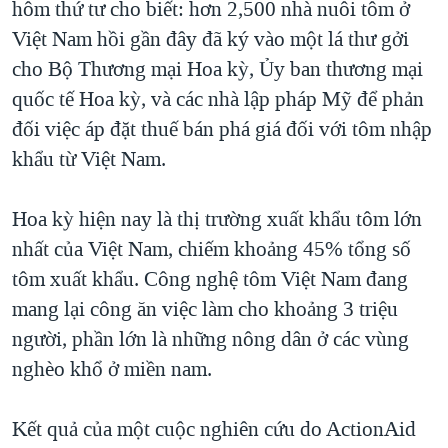
hôm thứ tư cho biết: hơn 2,500 nhà nuôi tôm ở
TẠI
VIDEO
"Tìm"
NGƯỜI VIỆT HẢI NGOẠI
Việt Nam hồi gần đây đã ký vào một lá thư gởi
HÀNH TRÌNH BẦU CỬ 2024
NGHE
ĐỜI SỐNG
cho Bộ Thương mại Hoa kỳ, Ủy ban thương mại
MỘT NĂM CHIẾN TRANH TẠI DẢI GAZA
quốc tế Hoa kỳ, và các nhà lập pháp Mỹ để phản
KINH TẾ
MẠNG XÃ HỘI
GIẢI MÃ VÀNH ĐAI & CON ĐƯỜNG
đối việc áp đặt thuế bán phá giá đối với tôm nhập
KHOA HỌC
NGÀY TỊ NẠN THẾ GIỚI
khẩu từ Việt Nam.
SỨC KHOẺ
TRỊNH VĨNH BÌNH - NGƯỜI HẠ 'BÊN THẮNG CUỘC'
Ngôn ngữ khác
VĂN HOÁ
Hoa kỳ hiện nay là thị trường xuất khẩu tôm lớn
GROUND ZERO – XƯA VÀ NAY
THỂ THAO
nhất của Việt Nam, chiếm khoảng 45% tổng số
CHI PHÍ CHIẾN TRANH AFGHANISTAN
tôm xuất khẩu. Công nghệ tôm Việt Nam đang
GIÁO DỤC
CÁC GIÁ TRỊ CỘNG HÒA Ở VIỆT NAM
mang lại công ăn việc làm cho khoảng 3 triệu
THƯỢNG ĐỈNH TRUMP-KIM TẠI VIỆT NAM
người, phần lớn là những nông dân ở các vùng
nghèo khổ ở miền nam.
TRỊNH VĨNH BÌNH VS. CHÍNH PHỦ VIỆT NAM
NGƯ DÂN VIỆT VÀ LÀN SÓNG TRỘM HẢI SÂM
Kết quả của một cuộc nghiên cứu do ActionAid
BÊN KIA QUỐC LỘ: TIẾNG VỌNG TỪ NÔNG THÔN MỸ