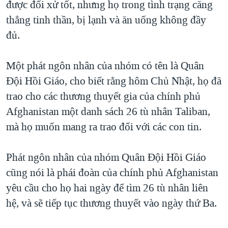
được đối xử tốt, nhưng họ trong tình trạng căng
TẠI
VIDEO
"Tìm"
NGƯỜI VIỆT HẢI NGOẠI
thẳng tinh thần, bị lạnh và ăn uống không đầy
HÀNH TRÌNH BẦU CỬ 2024
NGHE
ĐỜI SỐNG
đủ.
MỘT NĂM CHIẾN TRANH TẠI DẢI GAZA
KINH TẾ
MẠNG XÃ HỘI
GIẢI MÃ VÀNH ĐAI & CON ĐƯỜNG
Một phát ngôn nhân của nhóm có tên là Quân
KHOA HỌC
NGÀY TỊ NẠN THẾ GIỚI
Đội Hồi Giáo, cho biết rằng hôm Chủ Nhật, họ đã
SỨC KHOẺ
trao cho các thương thuyết gia của chính phủ
TRỊNH VĨNH BÌNH - NGƯỜI HẠ 'BÊN THẮNG CUỘC'
Ngôn ngữ khác
VĂN HOÁ
Afghanistan một danh sách 26 tù nhân Taliban,
GROUND ZERO – XƯA VÀ NAY
THỂ THAO
mà họ muốn mang ra trao đổi với các con tin.
CHI PHÍ CHIẾN TRANH AFGHANISTAN
GIÁO DỤC
CÁC GIÁ TRỊ CỘNG HÒA Ở VIỆT NAM
Phát ngôn nhân của nhóm Quân Đội Hồi Giáo
THƯỢNG ĐỈNH TRUMP-KIM TẠI VIỆT NAM
cũng nói là phái đoàn của chính phủ Afghanistan
yêu cầu cho họ hai ngày để tìm 26 tù nhân liên
TRỊNH VĨNH BÌNH VS. CHÍNH PHỦ VIỆT NAM
hệ, và sẽ tiếp tục thương thuyết vào ngày thứ Ba.
NGƯ DÂN VIỆT VÀ LÀN SÓNG TRỘM HẢI SÂM
BÊN KIA QUỐC LỘ: TIẾNG VỌNG TỪ NÔNG THÔN MỸ