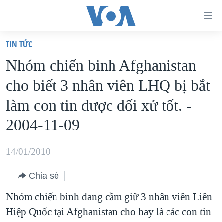
Đường
dẫn
TIN TỨC
truy
TRANG CHỦ
Nhóm chiến binh Afghanistan
cập
VIỆT NAM
cho biết 3 nhân viên LHQ bị bắt
Tới
HOA KỲ
nội
làm con tin được đối xử tốt. -
BIỂN ĐÔNG
dung
2004-11-09
THẾ GIỚI
chính
BLOG
Tới
14/01/2010
điều
DIỄN ĐÀN
hướng
Chia sẻ
MỤC
chính
Nhóm chiến binh đang cầm giữ 3 nhân viên Liên
CHUYÊN ĐỀ
TỰ DO BÁO CHÍ
Đi
Hiệp Quốc tại Afghanistan cho hay là các con tin
HỌC TIẾNG ANH
VẠCH TRẦN TIN GIẢ
CHIẾN TRANH THƯƠNG MẠI CỦA MỸ: QUÁ KHỨ VÀ HIỆN
tới