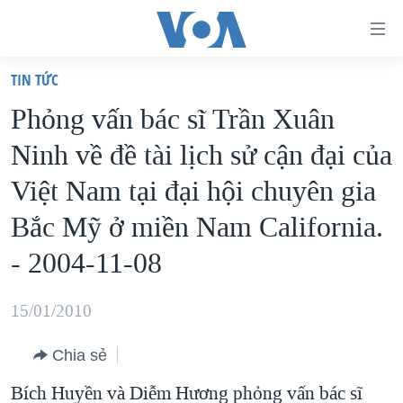
Đường
dẫn
TIN TỨC
truy
TRANG CHỦ
Phỏng vấn bác sĩ Trần Xuân
cập
VIỆT NAM
Ninh về đề tài lịch sử cận đại của
Tới
HOA KỲ
nội
Việt Nam tại đại hội chuyên gia
BIỂN ĐÔNG
dung
Bắc Mỹ ở miền Nam California.
THẾ GIỚI
chính
- 2004-11-08
BLOG
Tới
điều
DIỄN ĐÀN
15/01/2010
hướng
MỤC
chính
CHUYÊN ĐỀ
Chia sẻ
TỰ DO BÁO CHÍ
Đi
HỌC TIẾNG ANH
Bích Huyền và Diễm Hương phỏng vấn bác sĩ
VẠCH TRẦN TIN GIẢ
CHIẾN TRANH THƯƠNG MẠI CỦA MỸ: QUÁ KHỨ VÀ HIỆN
tới