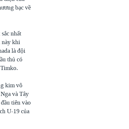
chương bạc về
 sắc nhất
 này khi
nada là đội
cầu thủ có
y Timko.
ng kim vô
 Nga và Tây
 đầu tiên vào
ịch U-19 của