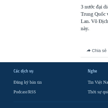
3 nước đại di
Trung Quốc v
Lan. Vô Địch
này.
Chia sẻ
Các dịch vụ
Nghe
Ðăng ký bản tin
Tin Việt N
Podcast/RSS
Thời sự qu