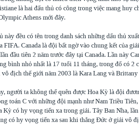
istiane là hai đấu thủ có công trong việc mang huy 
 Olympic Athens mới đây.
hủ này đều có tên trong danh sách những dấu thủ xuất
a FIFA. Canada là đội bất ngờ vào chung kết của giải
lần đầu tiên 2 năm trước đây tại Canada. Lần này Ca
ung bình nhỏ nhất là 17 tuổi 11 tháng, trong đố có 2 
i vô địch thế giới năm 2003 là Kara Lang và Brittan
y, người ta không thể quên được Hoa Kỳ là đội đươ
ong toán C với những đội mạnh như Nam Triều Tiên,
 Kỳ có hy vọng tiến xa trong giải. Tây Ban Nha, lần
ũng có hy vọng tiến xa sau khi thắng Đức ở giải vô đ