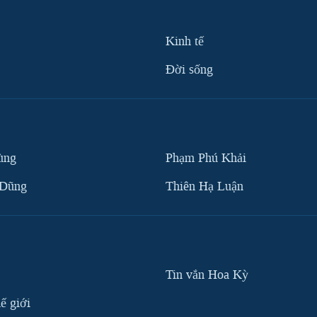
Kinh tế
Ðời sống
ùng
Phạm Phú Khải
 Dũng
Thiên Hạ Luận
Tin vắn Hoa Kỳ
ế giới