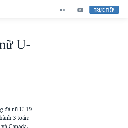
TRỰC TIẾP
 nữ U-
óng đá nữ U-19
thành 3 toán:
a và Canada.