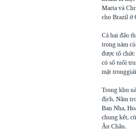
VIỆT NAM
Marta và Chr
cho Brazil ở
NGƯ DÂN VIỆT VÀ LÀN SÓNG
TRỘM HẢI SÂM
Cả hai đấu t
BÊN KIA QUỐC LỘ: TIẾNG VỌNG
TỪ NÔNG THÔN MỸ
trong năm củ
QUAN HỆ VIỆT MỸ
được tổ chức 
có số tuổi tr
mặt tronggiả
Trong khu nà
địch. Nằm tr
Ban Nha, Hoa
chung kết, c
Âu Châu.