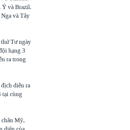
 Ý và Brazil.
, Nga và Tây
ừ thứ Tư ngày
đội hạng 3
ễn ra trong
 địch diễn ra
 tại cùng
i châu Mỹ,
n diện của