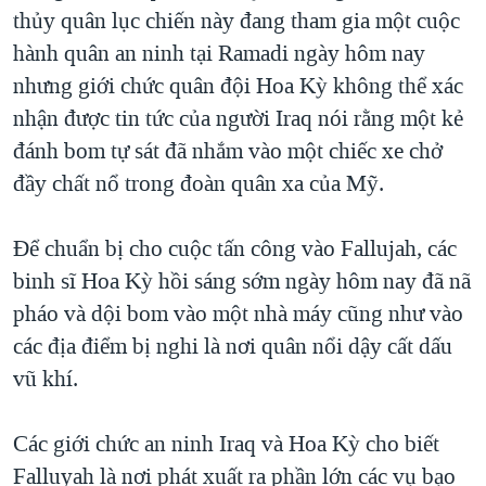
TẠI
thủy quân lục chiến này đang tham gia một cuộc
VIDEO
"Tìm"
NGƯỜI VIỆT HẢI NGOẠI
HÀNH TRÌNH BẦU CỬ 2024
hành quân an ninh tại Ramadi ngày hôm nay
NGHE
ĐỜI SỐNG
nhưng giới chức quân đội Hoa Kỳ không thể xác
MỘT NĂM CHIẾN TRANH TẠI DẢI GAZA
KINH TẾ
nhận được tin tức của người Iraq nói rằng một kẻ
MẠNG XÃ HỘI
GIẢI MÃ VÀNH ĐAI & CON ĐƯỜNG
KHOA HỌC
đánh bom tự sát đã nhắm vào một chiếc xe chở
NGÀY TỊ NẠN THẾ GIỚI
đầy chất nổ trong đoàn quân xa của Mỹ.
SỨC KHOẺ
TRỊNH VĨNH BÌNH - NGƯỜI HẠ 'BÊN THẮNG CUỘC'
Ngôn ngữ khác
VĂN HOÁ
GROUND ZERO – XƯA VÀ NAY
Để chuẩn bị cho cuộc tấn công vào Fallujah, các
THỂ THAO
binh sĩ Hoa Kỳ hồi sáng sớm ngày hôm nay đã nã
CHI PHÍ CHIẾN TRANH AFGHANISTAN
GIÁO DỤC
pháo và dội bom vào một nhà máy cũng như vào
CÁC GIÁ TRỊ CỘNG HÒA Ở VIỆT NAM
các địa điểm bị nghi là nơi quân nổi dậy cất dấu
THƯỢNG ĐỈNH TRUMP-KIM TẠI VIỆT NAM
vũ khí.
TRỊNH VĨNH BÌNH VS. CHÍNH PHỦ VIỆT NAM
NGƯ DÂN VIỆT VÀ LÀN SÓNG TRỘM HẢI SÂM
Các giới chức an ninh Iraq và Hoa Kỳ cho biết
Falluyah là nơi phát xuất ra phần lớn các vụ bạo
BÊN KIA QUỐC LỘ: TIẾNG VỌNG TỪ NÔNG THÔN MỸ