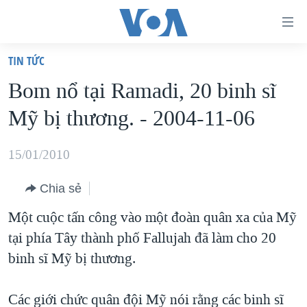
Đường
dẫn
TIN TỨC
truy
TRANG CHỦ
Bom nổ tại Ramadi, 20 binh sĩ
cập
VIỆT NAM
Mỹ bị thương. - 2004-11-06
Tới
HOA KỲ
nội
BIỂN ĐÔNG
15/01/2010
dung
THẾ GIỚI
chính
Chia sẻ
BLOG
Tới
Một cuộc tấn công vào một đoàn quân xa của Mỹ
điều
DIỄN ĐÀN
tại phía Tây thành phố Fallujah đã làm cho 20
hướng
MỤC
binh sĩ Mỹ bị thương.
chính
CHUYÊN ĐỀ
TỰ DO BÁO CHÍ
Đi
HỌC TIẾNG ANH
Các giới chức quân đội Mỹ nói rằng các binh sĩ
VẠCH TRẦN TIN GIẢ
CHIẾN TRANH THƯƠNG MẠI CỦA MỸ: QUÁ KHỨ VÀ HIỆN
tới