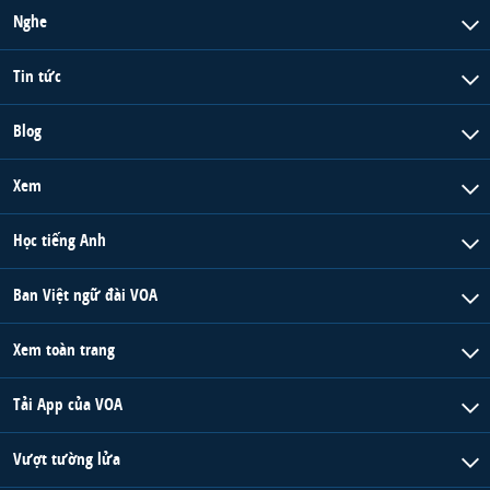
Nghe
Tin tức
Blog
Xem
Học tiếng Anh
Ban Việt ngữ đài VOA
Xem toàn trang
Tải App của VOA
Vượt tường lửa