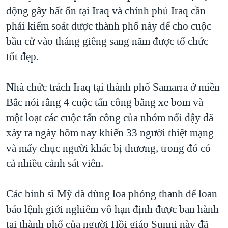
động gây bất ổn tại Iraq và chính phủ Iraq cần
QUAN HỆ VIỆT MỸ
phải kiểm soát được thành phố này để cho cuộc
bầu cử vào tháng giêng sang năm được tổ chức
tốt đẹp.
Nhà chức trách Iraq tại thành phố Samarra ở miền
Bắc nói rằng 4 cuộc tấn công bằng xe bom và
một loạt các cuộc tấn công của nhóm nổi dậy đã
xảy ra ngày hôm nay khiến 33 người thiệt mạng
và mấy chục người khác bị thương, trong đó có
cả nhiều cảnh sát viên.
Các binh sĩ Mỹ đã dùng loa phóng thanh để loan
báo lệnh giới nghiêm vô hạn định được ban hành
tại thành phố của người Hồi giáo Sunni này đã