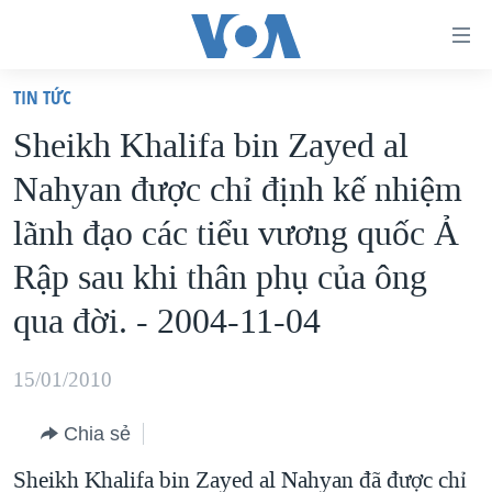
Đường
dẫn
TIN TỨC
truy
TRANG CHỦ
Sheikh Khalifa bin Zayed al
cập
VIỆT NAM
Nahyan được chỉ định kế nhiệm
Tới
HOA KỲ
nội
lãnh đạo các tiểu vương quốc Ả
BIỂN ĐÔNG
dung
Rập sau khi thân phụ của ông
THẾ GIỚI
chính
qua đời. - 2004-11-04
BLOG
Tới
điều
DIỄN ĐÀN
15/01/2010
hướng
MỤC
chính
CHUYÊN ĐỀ
Chia sẻ
TỰ DO BÁO CHÍ
Đi
HỌC TIẾNG ANH
Sheikh Khalifa bin Zayed al Nahyan đã được chỉ
VẠCH TRẦN TIN GIẢ
CHIẾN TRANH THƯƠNG MẠI CỦA MỸ: QUÁ KHỨ VÀ HIỆN
tới