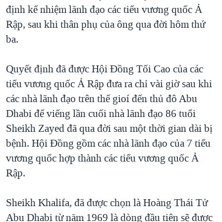
TẠI
định kế nhiệm lãnh đạo các tiểu vương quốc Ả
VIDEO
"Tìm"
NGƯỜI VIỆT HẢI NGOẠI
HÀNH TRÌNH BẦU CỬ 2024
Rập, sau khi thân phụ của ông qua đời hôm thứ
NGHE
ĐỜI SỐNG
ba.
MỘT NĂM CHIẾN TRANH TẠI DẢI GAZA
KINH TẾ
MẠNG XÃ HỘI
GIẢI MÃ VÀNH ĐAI & CON ĐƯỜNG
KHOA HỌC
Quyết định đã được Hội Đồng Tối Cao của các
NGÀY TỊ NẠN THẾ GIỚI
tiểu vương quốc Ả Rập đưa ra chỉ vài giờ sau khi
SỨC KHOẺ
TRỊNH VĨNH BÌNH - NGƯỜI HẠ 'BÊN THẮNG CUỘC'
các nhà lãnh đạo trên thế gioí đến thủ đô Abu
Ngôn ngữ khác
VĂN HOÁ
GROUND ZERO – XƯA VÀ NAY
Dhabi để viếng lần cuối nhà lãnh đạo 86 tuổi
THỂ THAO
Sheikh Zayed đã qua đời sau một thời gian dài bị
CHI PHÍ CHIẾN TRANH AFGHANISTAN
GIÁO DỤC
bệnh. Hội Đồng gồm các nhà lãnh đạo của 7 tiểu
CÁC GIÁ TRỊ CỘNG HÒA Ở VIỆT NAM
vương quốc hợp thành các tiểu vương quốc Ả
THƯỢNG ĐỈNH TRUMP-KIM TẠI VIỆT NAM
Rập.
TRỊNH VĨNH BÌNH VS. CHÍNH PHỦ VIỆT NAM
NGƯ DÂN VIỆT VÀ LÀN SÓNG TRỘM HẢI SÂM
Sheikh Khalifa, đã được chọn là Hoàng Thái Tử
Abu Dhabi từ năm 1969 là dòng đầu tiên sẽ được
BÊN KIA QUỐC LỘ: TIẾNG VỌNG TỪ NÔNG THÔN MỸ