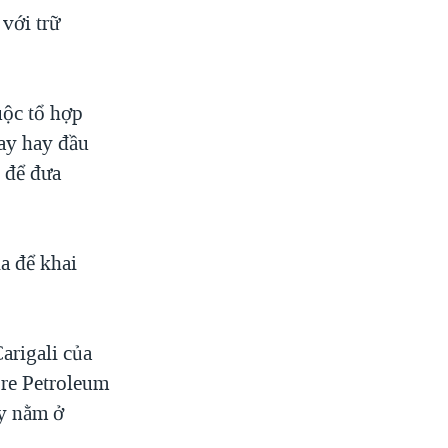
với trữ
uộc tổ hợp
nay hay đầu
 để đưa
la để khai
arigali của
re Petroleum
y nằm ở