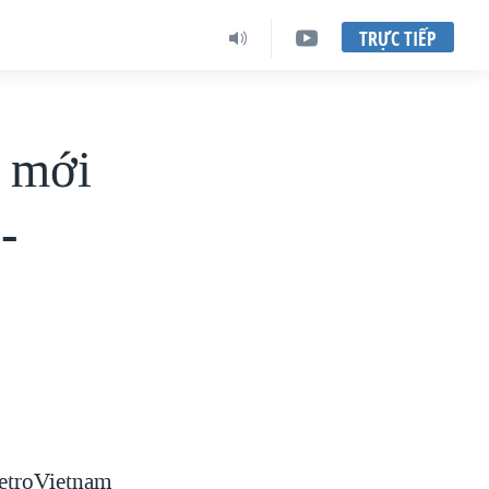
TRỰC TIẾP
u mới
-
PetroVietnam