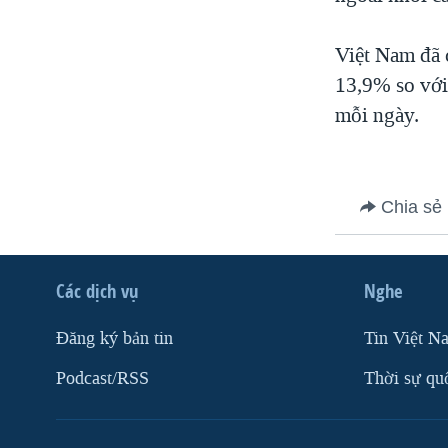
VIỆT NAM
Việt Nam đã 
NGƯ DÂN VIỆT VÀ LÀN SÓNG
TRỘM HẢI SÂM
13,9% so với 
mỗi ngày.
BÊN KIA QUỐC LỘ: TIẾNG VỌNG
TỪ NÔNG THÔN MỸ
QUAN HỆ VIỆT MỸ
Chia sẻ
Các dịch vụ
Nghe
Ðăng ký bản tin
Tin Việt N
Podcast/RSS
Thời sự qu