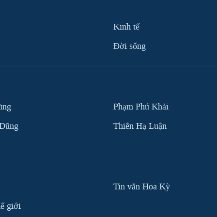
Kinh tế
Ðời sống
ùng
Phạm Phú Khải
 Dũng
Thiên Hạ Luận
Tin vắn Hoa Kỳ
ế giới