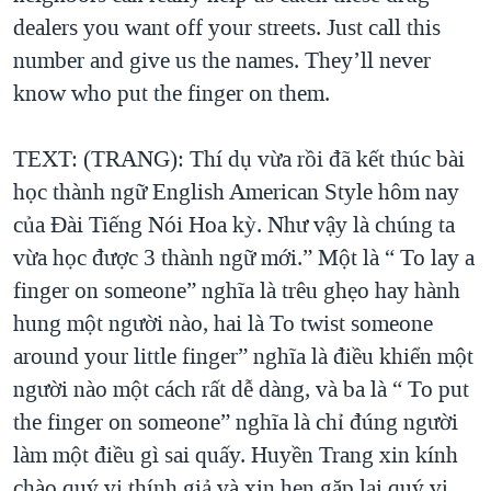
dealers you want off your streets. Just call this
number and give us the names. They’ll never
know who put the finger on them.
TEXT: (TRANG): Thí dụ vừa rồi đã kết thúc bài
học thành ngữ English American Style hôm nay
của Đài Tiếng Nói Hoa kỳ. Như vậy là chúng ta
vừa học được 3 thành ngữ mới.” Một là “ To lay a
finger on someone” nghĩa là trêu ghẹo hay hành
hung một người nào, hai là To twist someone
around your little finger” nghĩa là điều khiển một
người nào một cách rất dễ dàng, và ba là “ To put
the finger on someone” nghĩa là chỉ đúng người
làm một điều gì sai quấy. Huyền Trang xin kính
chào quý vị thính giả và xin hẹn gặp lại quý vị