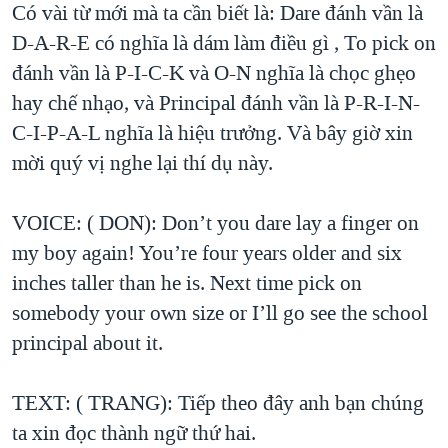
Có vài từ mới mà ta cần biết là: Dare đánh vần là
D-A-R-E có nghĩa là dám làm điều gì , To pick on
đánh vần là P-I-C-K và O-N nghĩa là chọc ghẹo
hay chế nhạo, và Principal đánh vần là P-R-I-N-
C-I-P-A-L nghĩa là hiệu trưởng. Và bây giờ xin
mời quý vị nghe lại thí dụ này.
VOICE: ( DON): Don’t you dare lay a finger on
my boy again! You’re four years older and six
inches taller than he is. Next time pick on
somebody your own size or I’ll go see the school
principal about it.
TEXT: ( TRANG): Tiếp theo đây anh bạn chúng
ta xin đọc thành ngữ thứ hai.