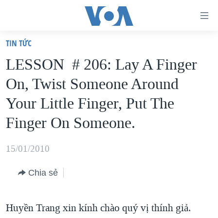
Đường
dẫn
TIN TỨC
truy
TRANG CHỦ
LESSON # 206: Lay A Finger
cập
VIỆT NAM
On, Twist Someone Around
Tới
HOA KỲ
nội
Your Little Finger, Put The
BIỂN ĐÔNG
dung
Finger On Someone.
THẾ GIỚI
chính
BLOG
Tới
15/01/2010
điều
DIỄN ĐÀN
hướng
Chia sẻ
MỤC
chính
CHUYÊN ĐỀ
TỰ DO BÁO CHÍ
Đi
Huyền Trang xin kính chào quý vị thính giả.
HỌC TIẾNG ANH
VẠCH TRẦN TIN GIẢ
CHIẾN TRANH THƯƠNG MẠI CỦA MỸ: QUÁ KHỨ VÀ HIỆN
tới