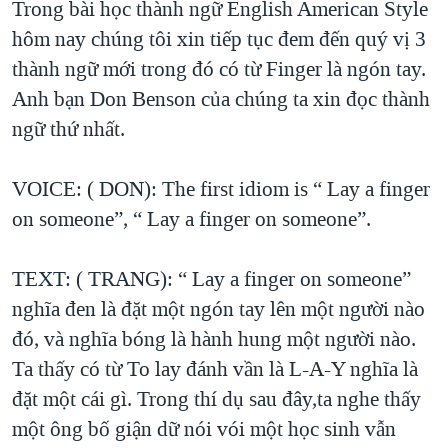
Trong bài học thành ngữ English American Style
TẠI
VIDEO
"Tìm"
NGƯỜI VIỆT HẢI NGOẠI
hôm nay chúng tôi xin tiếp tục đem đến quý vị 3
HÀNH TRÌNH BẦU CỬ 2024
NGHE
ĐỜI SỐNG
thành ngữ mới trong đó có từ Finger là ngón tay.
MỘT NĂM CHIẾN TRANH TẠI DẢI GAZA
Anh bạn Don Benson của chúng ta xin đọc thành
KINH TẾ
MẠNG XÃ HỘI
GIẢI MÃ VÀNH ĐAI & CON ĐƯỜNG
ngữ thứ nhất.
KHOA HỌC
NGÀY TỊ NẠN THẾ GIỚI
SỨC KHOẺ
VOICE: ( DON): The first idiom is “ Lay a finger
TRỊNH VĨNH BÌNH - NGƯỜI HẠ 'BÊN THẮNG CUỘC'
Ngôn ngữ khác
VĂN HOÁ
on someone”, “ Lay a finger on someone”.
GROUND ZERO – XƯA VÀ NAY
THỂ THAO
CHI PHÍ CHIẾN TRANH AFGHANISTAN
TEXT: ( TRANG): “ Lay a finger on someone”
GIÁO DỤC
CÁC GIÁ TRỊ CỘNG HÒA Ở VIỆT NAM
nghĩa đen là đặt một ngón tay lên một người nào
THƯỢNG ĐỈNH TRUMP-KIM TẠI VIỆT NAM
đó, và nghĩa bóng là hành hung một người nào.
Ta thấy có từ To lay đánh vần là L-A-Y nghĩa là
TRỊNH VĨNH BÌNH VS. CHÍNH PHỦ VIỆT NAM
đặt một cái gì. Trong thí dụ sau đây,ta nghe thấy
NGƯ DÂN VIỆT VÀ LÀN SÓNG TRỘM HẢI SÂM
một ông bố giận dữ nói vói một học sinh vẫn
BÊN KIA QUỐC LỘ: TIẾNG VỌNG TỪ NÔNG THÔN MỸ