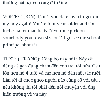
thường bắt nạt con ông ở trường.
QUAN HỆ VIỆT MỸ
VOICE: ( DON): Don’t you dare lay a finger on
my boy again! You’re four years older and six
inches taller than he is. Next time pick on
somebody your own size or I’ll go see the school
principal about it.
TEXT: ( TRANG): Oâng bố này nói : Này cậu
đừng cả gan đụng chạm đến con trai tôi nữa. Cậu
lớn hơn nó 4 tuổi và cao hơn nó đến một tấc rưỡi.
Lần tới đi chọc ghẹo người nào cùng cỡ với cậu ,
nếu không thì tôi phải đến nói chuyện với ông
hiệu trưởng về vụ này.