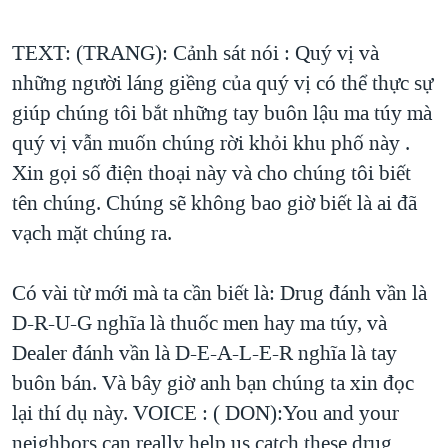
TEXT: (TRANG): Cảnh sát nói : Quý vị và
những người láng giềng của quý vị có thể thực sự
giúp chúng tôi bắt những tay buôn lậu ma túy mà
quý vị vẫn muốn chúng rời khỏi khu phố này .
Xin gọi số điện thoại này và cho chúng tôi biết
tên chúng. Chúng sẽ không bao giờ biết là ai đã
vạch mặt chúng ra.
Có vài từ mới mà ta cần biết là: Drug đánh vần là
D-R-U-G nghĩa là thuốc men hay ma túy, và
Dealer đánh vần là D-E-A-L-E-R nghĩa là tay
buôn bán. Và bây giờ anh bạn chúng ta xin đọc
lại thí dụ này. VOICE : ( DON):You and your
neighbors can really help us catch these drug