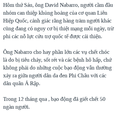
TẠI
Hôm thứ Sáu, ông David Nabarro, người cầm đầu
VIDEO
"Tìm"
NGƯỜI VIỆT HẢI NGOẠI
HÀNH TRÌNH BẦU CỬ 2024
nhóm can thiệp khủng hoảng của cơ quan Liên
NGHE
ĐỜI SỐNG
Hiệp Quốc, cảnh giác rằng hàng trăm người khác
MỘT NĂM CHIẾN TRANH TẠI DẢI GAZA
KINH TẾ
cũng đang có nguy cơ bị thiệt mạng mỗi ngày, trừ
MẠNG XÃ HỘI
GIẢI MÃ VÀNH ĐAI & CON ĐƯỜNG
KHOA HỌC
phi các nỗ lực cứu trợ quốc tế được cải thiện.
NGÀY TỊ NẠN THẾ GIỚI
SỨC KHOẺ
TRỊNH VĨNH BÌNH - NGƯỜI HẠ 'BÊN THẮNG CUỘC'
Ông Nabarro cho hay phần lớn các vụ chết chóc
Ngôn ngữ khác
VĂN HOÁ
GROUND ZERO – XƯA VÀ NAY
là do bị tiêu chảy, sốt rét và các bệnh hô hấp, chứ
THỂ THAO
không phải do những cuộc bạo động vẫn thường
CHI PHÍ CHIẾN TRANH AFGHANISTAN
GIÁO DỤC
xảy ra giữa người dân da đen Phi Châu với các
CÁC GIÁ TRỊ CỘNG HÒA Ở VIỆT NAM
dân quân Ả Rập.
THƯỢNG ĐỈNH TRUMP-KIM TẠI VIỆT NAM
TRỊNH VĨNH BÌNH VS. CHÍNH PHỦ VIỆT NAM
Trong 12 tháng qua , bạo động đã giết chết 50
NGƯ DÂN VIỆT VÀ LÀN SÓNG TRỘM HẢI SÂM
ngàn người.
BÊN KIA QUỐC LỘ: TIẾNG VỌNG TỪ NÔNG THÔN MỸ