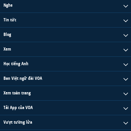
Nghe
Tin tức
Blog
Xem
Học tiếng Anh
Ban Việt ngữ đài VOA
Xem toàn trang
Tải App của VOA
Vượt tường lửa