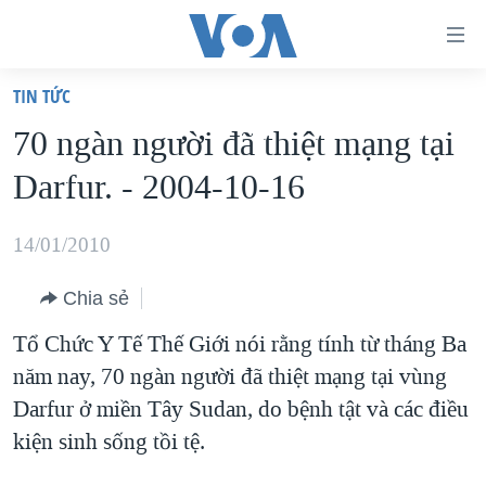
Đường
dẫn
TIN TỨC
truy
TRANG CHỦ
70 ngàn người đã thiệt mạng tại
cập
VIỆT NAM
Darfur. - 2004-10-16
Tới
HOA KỲ
nội
BIỂN ĐÔNG
14/01/2010
dung
THẾ GIỚI
chính
Chia sẻ
BLOG
Tới
Tổ Chức Y Tế Thế Giới nói rằng tính từ tháng Ba
điều
DIỄN ĐÀN
năm nay, 70 ngàn người đã thiệt mạng tại vùng
hướng
MỤC
Darfur ở miền Tây Sudan, do bệnh tật và các điều
chính
CHUYÊN ĐỀ
TỰ DO BÁO CHÍ
kiện sinh sống tồi tệ.
Đi
HỌC TIẾNG ANH
VẠCH TRẦN TIN GIẢ
CHIẾN TRANH THƯƠNG MẠI CỦA MỸ: QUÁ KHỨ VÀ HIỆN
tới