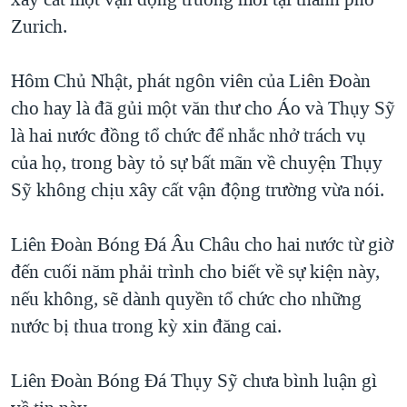
TẠI
VIDEO
"Tìm"
NGƯỜI VIỆT HẢI NGOẠI
Zurich.
HÀNH TRÌNH BẦU CỬ 2024
NGHE
ĐỜI SỐNG
MỘT NĂM CHIẾN TRANH TẠI DẢI GAZA
Hôm Chủ Nhật, phát ngôn viên của Liên Đoàn
KINH TẾ
MẠNG XÃ HỘI
cho hay là đã gủi một văn thư cho Áo và Thụy Sỹ
GIẢI MÃ VÀNH ĐAI & CON ĐƯỜNG
KHOA HỌC
là hai nước đồng tổ chức để nhắc nhở trách vụ
NGÀY TỊ NẠN THẾ GIỚI
SỨC KHOẺ
của họ, trong bày tỏ sự bất mãn về chuyện Thụy
TRỊNH VĨNH BÌNH - NGƯỜI HẠ 'BÊN THẮNG CUỘC'
Ngôn ngữ khác
VĂN HOÁ
Sỹ không chịu xây cất vận động trường vừa nói.
GROUND ZERO – XƯA VÀ NAY
THỂ THAO
CHI PHÍ CHIẾN TRANH AFGHANISTAN
Liên Đoàn Bóng Đá Âu Châu cho hai nước từ giờ
GIÁO DỤC
đến cuối năm phải trình cho biết về sự kiện này,
CÁC GIÁ TRỊ CỘNG HÒA Ở VIỆT NAM
nếu không, sẽ dành quyền tổ chức cho những
THƯỢNG ĐỈNH TRUMP-KIM TẠI VIỆT NAM
nước bị thua trong kỳ xin đăng cai.
TRỊNH VĨNH BÌNH VS. CHÍNH PHỦ VIỆT NAM
NGƯ DÂN VIỆT VÀ LÀN SÓNG TRỘM HẢI SÂM
Liên Đoàn Bóng Đá Thụy Sỹ chưa bình luận gì
BÊN KIA QUỐC LỘ: TIẾNG VỌNG TỪ NÔNG THÔN MỸ