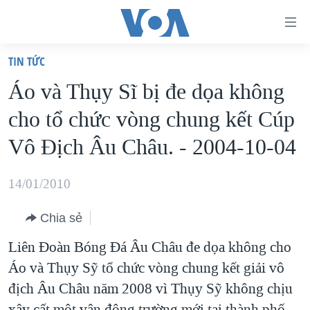
Đường
dẫn
TIN TỨC
truy
TRANG CHỦ
Áo và Thụy Sĩ bị đe dọa không
cập
VIỆT NAM
cho tổ chức vòng chung kết Cúp
Tới
HOA KỲ
nội
Vô Địch Âu Châu. - 2004-10-04
BIỂN ĐÔNG
dung
THẾ GIỚI
chính
14/01/2010
BLOG
Tới
Chia sẻ
điều
DIỄN ĐÀN
hướng
Liên Đoàn Bóng Đá Âu Châu đe dọa không cho
MỤC
chính
Áo và Thụy Sỹ tổ chức vòng chung kết giải vô
CHUYÊN ĐỀ
TỰ DO BÁO CHÍ
Đi
địch Âu Châu năm 2008 vì Thụy Sỹ không chịu
HỌC TIẾNG ANH
VẠCH TRẦN TIN GIẢ
CHIẾN TRANH THƯƠNG MẠI CỦA MỸ: QUÁ KHỨ VÀ HIỆN
tới
xây cất một vận động trường mới tại thành phố