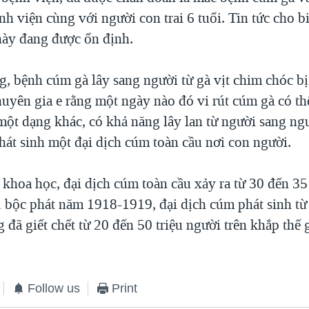
ệnh viện cùng với người con trai 6 tuổi. Tin tức cho bi
này đang được ổn định.
, bệnh cúm gà lây sang người từ gà vịt chim chóc b
uyên gia e rằng một ngày nào đó vi rút cúm gà có th
 một dạng khác, có khả năng lây lan từ người sang n
hát sinh một đại dịch cúm toàn cầu nơi con người.
 khoa học, đại dịch cúm toàn cầu xảy ra từ 30 đến 3
ụ bộc phát năm 1918-1919, đại dịch cúm phát sinh từ
 đã giết chết từ 20 đến 50 triệu người trên khắp thế g
Follow us
Print