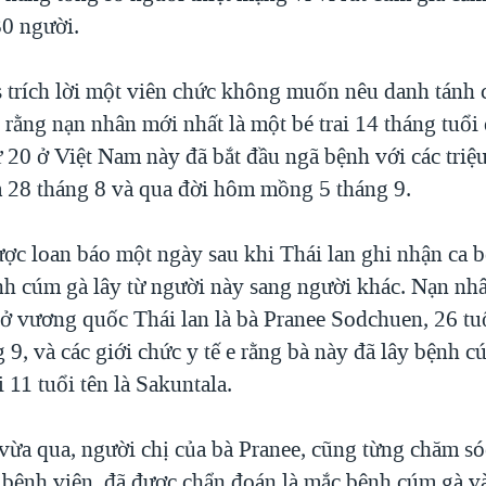
30 người.
 trích lời một viên chức không muốn nêu danh tánh 
rằng nạn nhân mới nhất là một bé trai 14 tháng tuổi 
 20 ở Việt Nam này đã bắt đầu ngã bệnh với các triệ
 28 tháng 8 và qua đời hôm mồng 5 tháng 9.
ược loan báo một ngày sau khi Thái lan ghi nhận ca b
ệnh cúm gà lây từ người này sang người khác. Nạn nh
ở vương quốc Thái lan là bà Pranee Sodchuen, 26 tuổ
9, và các giới chức y tế e rằng bà này đã lây bệnh c
 11 tuổi tên là Sakuntala.
vừa qua, người chị của bà Pranee, cũng từng chăm s
i bệnh viện, đã được chẩn đoán là mắc bệnh cúm gà 