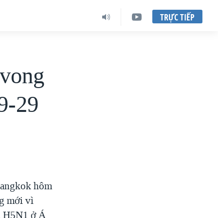
TRỰC TIẾP
 vong
9-29
 Bangkok hôm
ng mới vì
ầm H5N1 ở Á