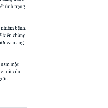
ết tình trạng
ị nhiễm bệnh.
ể biến chủng
gười và mang
5 năm một
 vi rút cúm
iới.