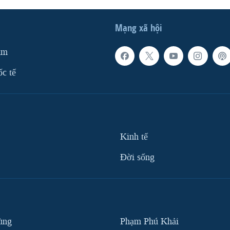
Mạng xã hội
am
ốc tế
Kinh tế
Ðời sống
ùng
Phạm Phú Khải