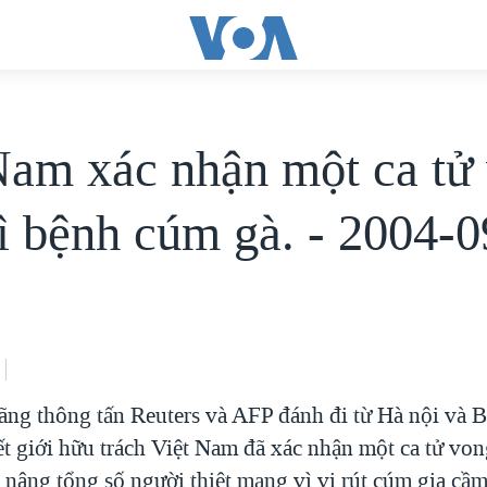
Nam xác nhận một ca tử
ì bệnh cúm gà. - 2004-0
hãng thông tấn Reuters và AFP đánh đi từ Hà nội và
ết giới hữu trách Việt Nam đã xác nhận một ca tử vo
 nâng tổng số người thiệt mạng vì vi rút cúm gia c