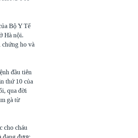
của Bộ Y Tế
ở Hà nội.
u chứng ho và
ệnh đầu tiên
ân thứ 10 của
i, qua đời
úm gà từ
óc cho cháu
và đang được