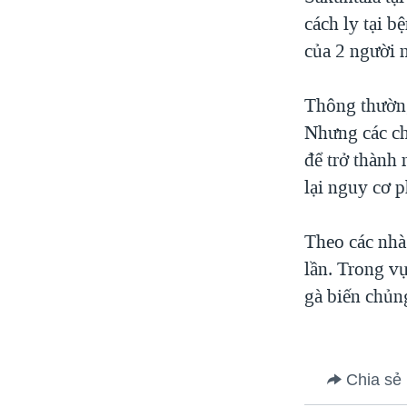
VIỆT NAM
cách ly tại b
của 2 người 
NGƯ DÂN VIỆT VÀ LÀN SÓNG
TRỘM HẢI SÂM
Thông thường
BÊN KIA QUỐC LỘ: TIẾNG VỌNG
TỪ NÔNG THÔN MỸ
Nhưng các ch
QUAN HỆ VIỆT MỸ
để trở thành
lại nguy cơ p
Theo các nhà
lần. Trong v
gà biến chủng
Chia sẻ