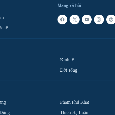
Mạng xã hội
am
ốc tế
Kinh tế
Ðời sống
ùng
Phạm Phú Khải
 Dũng
Thiên Hạ Luận