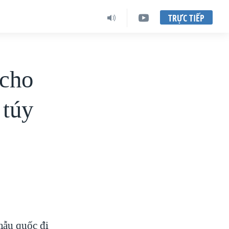
TRỰC TIẾP
 cho
 túy
mẫu quốc đi