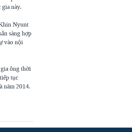
 gia này.
 Khin Nyunt
 sẵn sàng hợp
dự vào nội
gia ông thời
tiếp tục
là năm 2014.