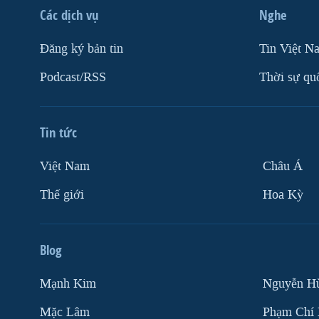
Các dịch vụ
Nghe
VIỆT NAM
NGƯ DÂN VIỆT VÀ LÀN SÓNG
Ðăng ký bản tin
Tin Việt N
TRỘM HẢI SÂM
Podcast/RSS
Thời sự qu
BÊN KIA QUỐC LỘ: TIẾNG VỌNG
TỪ NÔNG THÔN MỸ
QUAN HỆ VIỆT MỸ
Tin tức
Việt Nam
Châu Á
Thế giới
Hoa Kỳ
Blog
Mạnh Kim
Nguyễn H
Mặc Lâm
Phạm Chí