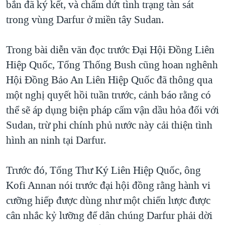
bắn đã ký kết, và chấm dứt tình trạng tàn sát
TẠI
VIDEO
"Tìm"
NGƯỜI VIỆT HẢI NGOẠI
trong vùng Darfur ở miền tây Sudan.
HÀNH TRÌNH BẦU CỬ 2024
NGHE
ĐỜI SỐNG
MỘT NĂM CHIẾN TRANH TẠI DẢI GAZA
Trong bài diễn văn đọc trước Đại Hội Đồng Liên
KINH TẾ
MẠNG XÃ HỘI
GIẢI MÃ VÀNH ĐAI & CON ĐƯỜNG
Hiệp Quốc, Tổng Thống Bush cũng hoan nghênh
KHOA HỌC
NGÀY TỊ NẠN THẾ GIỚI
Hội Đồng Bảo An Liên Hiệp Quốc đã thông qua
SỨC KHOẺ
một nghị quyết hồi tuần trước, cảnh báo rằng có
TRỊNH VĨNH BÌNH - NGƯỜI HẠ 'BÊN THẮNG CUỘC'
Ngôn ngữ khác
VĂN HOÁ
thể sẽ áp dụng biện pháp cấm vận dầu hỏa đối với
GROUND ZERO – XƯA VÀ NAY
THỂ THAO
Sudan, trừ phi chính phủ nước này cải thiện tình
CHI PHÍ CHIẾN TRANH AFGHANISTAN
hình an ninh tại Darfur.
GIÁO DỤC
CÁC GIÁ TRỊ CỘNG HÒA Ở VIỆT NAM
THƯỢNG ĐỈNH TRUMP-KIM TẠI VIỆT NAM
Trước đó, Tổng Thư Ký Liên Hiệp Quốc, ông
Kofi Annan nói trước đại hội đồng rằng hành vi
TRỊNH VĨNH BÌNH VS. CHÍNH PHỦ VIỆT NAM
cưỡng hiếp được dùng như một chiến lược được
NGƯ DÂN VIỆT VÀ LÀN SÓNG TRỘM HẢI SÂM
cân nhắc kỷ lưỡng để dân chúng Darfur phải dời
BÊN KIA QUỐC LỘ: TIẾNG VỌNG TỪ NÔNG THÔN MỸ