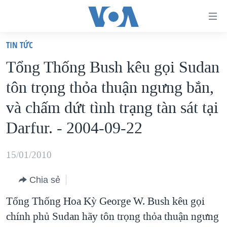
Đường
dẫn
TIN TỨC
truy
TRANG CHỦ
Tổng Thống Bush kêu gọi Sudan
cập
VIỆT NAM
tôn trọng thỏa thuận ngưng bắn,
Tới
HOA KỲ
nội
và chấm dứt tình trạng tàn sát tại
BIỂN ĐÔNG
dung
Darfur. - 2004-09-22
THẾ GIỚI
chính
BLOG
Tới
15/01/2010
điều
DIỄN ĐÀN
hướng
Chia sẻ
MỤC
chính
Tổng Thống Hoa Kỳ George W. Bush kêu gọi
CHUYÊN ĐỀ
TỰ DO BÁO CHÍ
Đi
chính phủ Sudan hãy tôn trọng thỏa thuận ngưng
HỌC TIẾNG ANH
VẠCH TRẦN TIN GIẢ
CHIẾN TRANH THƯƠNG MẠI CỦA MỸ: QUÁ KHỨ VÀ HIỆN
tới