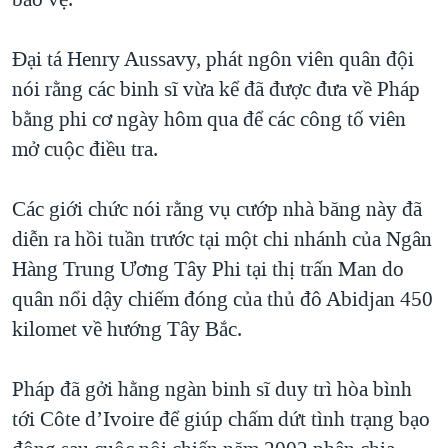
TẠI
VIDEO
"Tìm"
NGƯỜI VIỆT HẢI NGOẠI
HÀNH TRÌNH BẦU CỬ 2024
NGHE
Đại tá Henry Aussavy, phát ngôn viên quân đội
ĐỜI SỐNG
MỘT NĂM CHIẾN TRANH TẠI DẢI GAZA
nói rằng các binh sĩ vừa kể đã được đưa về Pháp
KINH TẾ
MẠNG XÃ HỘI
bằng phi cơ ngày hôm qua để các công tố viên
GIẢI MÃ VÀNH ĐAI & CON ĐƯỜNG
KHOA HỌC
mở cuộc điều tra.
NGÀY TỊ NẠN THẾ GIỚI
SỨC KHOẺ
TRỊNH VĨNH BÌNH - NGƯỜI HẠ 'BÊN THẮNG CUỘC'
Ngôn ngữ khác
VĂN HOÁ
Các giới chức nói rằng vụ cướp nhà băng này đã
GROUND ZERO – XƯA VÀ NAY
diễn ra hồi tuần trước tại một chi nhánh của Ngân
THỂ THAO
CHI PHÍ CHIẾN TRANH AFGHANISTAN
Hàng Trung Ương Tây Phi tại thị trấn Man do
GIÁO DỤC
quân nổi dậy chiếm đóng của thủ đô Abidjan 450
CÁC GIÁ TRỊ CỘNG HÒA Ở VIỆT NAM
kilomet về hướng Tây Bắc.
THƯỢNG ĐỈNH TRUMP-KIM TẠI VIỆT NAM
TRỊNH VĨNH BÌNH VS. CHÍNH PHỦ VIỆT NAM
Pháp đã gởi hằng ngàn binh sĩ duy trì hòa bình
NGƯ DÂN VIỆT VÀ LÀN SÓNG TRỘM HẢI SÂM
tới Côte d’Ivoire để giúp chấm dứt tình trạng bạo
BÊN KIA QUỐC LỘ: TIẾNG VỌNG TỪ NÔNG THÔN MỸ