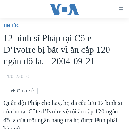
Đường
dẫn
TIN TỨC
truy
TRANG CHỦ
12 binh sĩ Pháp tại Côte
cập
VIỆT NAM
D’Ivoire bị bắt vì ăn cắp 120
Tới
HOA KỲ
nội
ngàn đô la. - 2004-09-21
BIỂN ĐÔNG
dung
THẾ GIỚI
chính
14/01/2010
BLOG
Tới
Chia sẻ
điều
DIỄN ĐÀN
hướng
Quân đội Pháp cho hay, họ đã câu lưu 12 binh sĩ
MỤC
chính
của họ tại Côte d’Ivoire về tội ăn cắp 120 ngàn
CHUYÊN ĐỀ
TỰ DO BÁO CHÍ
Đi
đô la của một ngân hàng mà họ được lệnh phải
HỌC TIẾNG ANH
VẠCH TRẦN TIN GIẢ
CHIẾN TRANH THƯƠNG MẠI CỦA MỸ: QUÁ KHỨ VÀ HIỆN
tới
bảo vệ.