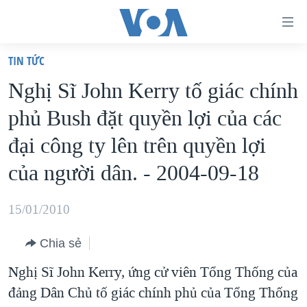
Đường
dẫn
TIN TỨC
truy
TRANG CHỦ
Nghị Sĩ John Kerry tố giác chính
cập
VIỆT NAM
phủ Bush đặt quyền lợi của các
Tới
HOA KỲ
nội
đại công ty lên trên quyền lợi
BIỂN ĐÔNG
dung
của người dân. - 2004-09-18
THẾ GIỚI
chính
BLOG
Tới
15/01/2010
điều
DIỄN ĐÀN
hướng
Chia sẻ
MỤC
chính
Nghị Sĩ John Kerry, ứng cử viên Tổng Thống của
CHUYÊN ĐỀ
TỰ DO BÁO CHÍ
Đi
đảng Dân Chủ tố giác chính phủ của Tổng Thống
HỌC TIẾNG ANH
VẠCH TRẦN TIN GIẢ
CHIẾN TRANH THƯƠNG MẠI CỦA MỸ: QUÁ KHỨ VÀ HIỆN
tới