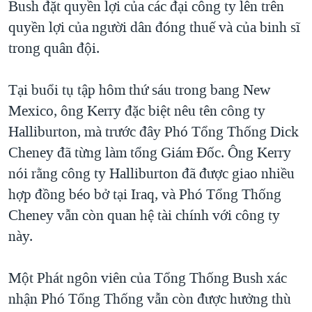
Bush đặt quyền lợi của các đại công ty lên trên
TẠI
VIDEO
"Tìm"
NGƯỜI VIỆT HẢI NGOẠI
quyền lợi của người dân đóng thuế và của binh sĩ
HÀNH TRÌNH BẦU CỬ 2024
NGHE
ĐỜI SỐNG
trong quân đội.
MỘT NĂM CHIẾN TRANH TẠI DẢI GAZA
KINH TẾ
MẠNG XÃ HỘI
GIẢI MÃ VÀNH ĐAI & CON ĐƯỜNG
Tại buổi tụ tập hôm thứ sáu trong bang New
KHOA HỌC
NGÀY TỊ NẠN THẾ GIỚI
Mexico, ông Kerry đặc biệt nêu tên công ty
SỨC KHOẺ
Halliburton, mà trước đây Phó Tổng Thống Dick
TRỊNH VĨNH BÌNH - NGƯỜI HẠ 'BÊN THẮNG CUỘC'
Ngôn ngữ khác
VĂN HOÁ
Cheney đã từng làm tổng Giám Đốc. Ông Kerry
GROUND ZERO – XƯA VÀ NAY
THỂ THAO
nói rằng công ty Halliburton đã được giao nhiều
CHI PHÍ CHIẾN TRANH AFGHANISTAN
hợp đồng béo bở tại Iraq, và Phó Tổng Thống
GIÁO DỤC
CÁC GIÁ TRỊ CỘNG HÒA Ở VIỆT NAM
Cheney vẫn còn quan hệ tài chính với công ty
THƯỢNG ĐỈNH TRUMP-KIM TẠI VIỆT NAM
này.
TRỊNH VĨNH BÌNH VS. CHÍNH PHỦ VIỆT NAM
Một Phát ngôn viên của Tổng Thống Bush xác
NGƯ DÂN VIỆT VÀ LÀN SÓNG TRỘM HẢI SÂM
nhận Phó Tổng Thống vẫn còn được hưởng thù
BÊN KIA QUỐC LỘ: TIẾNG VỌNG TỪ NÔNG THÔN MỸ