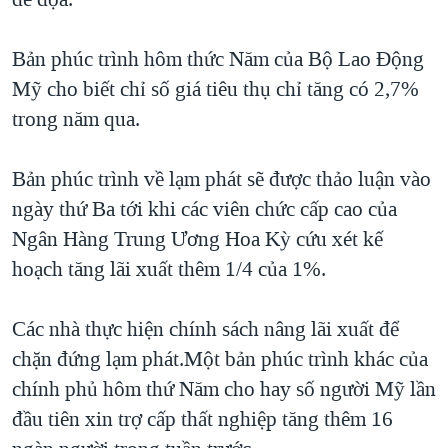
TẠI
VIDEO
"Tìm"
NGƯỜI VIỆT HẢI NGOẠI
HÀNH TRÌNH BẦU CỬ 2024
NGHE
Bản phúc trình hôm thức Năm của Bộ Lao Động
ĐỜI SỐNG
MỘT NĂM CHIẾN TRANH TẠI DẢI GAZA
Mỹ cho biết chỉ số giá tiêu thụ chỉ tăng có 2,7%
KINH TẾ
MẠNG XÃ HỘI
trong năm qua.
GIẢI MÃ VÀNH ĐAI & CON ĐƯỜNG
KHOA HỌC
NGÀY TỊ NẠN THẾ GIỚI
SỨC KHOẺ
Bản phúc trình về lạm phát sẽ được thảo luận vào
TRỊNH VĨNH BÌNH - NGƯỜI HẠ 'BÊN THẮNG CUỘC'
Ngôn ngữ khác
VĂN HOÁ
ngày thứ Ba tới khi các viên chức cấp cao của
GROUND ZERO – XƯA VÀ NAY
Ngân Hàng Trung Ương Hoa Kỳ cứu xét kế
THỂ THAO
CHI PHÍ CHIẾN TRANH AFGHANISTAN
hoạch tăng lãi xuất thêm 1/4 của 1%.
GIÁO DỤC
CÁC GIÁ TRỊ CỘNG HÒA Ở VIỆT NAM
Các nhà thực hiện chính sách nâng lãi xuất để
THƯỢNG ĐỈNH TRUMP-KIM TẠI VIỆT NAM
chặn đứng lạm phát.Một bản phúc trình khác của
TRỊNH VĨNH BÌNH VS. CHÍNH PHỦ VIỆT NAM
chính phủ hôm thứ Năm cho hay số người Mỹ lần
NGƯ DÂN VIỆT VÀ LÀN SÓNG TRỘM HẢI SÂM
đầu tiên xin trợ cấp thất nghiệp tăng thêm 16
BÊN KIA QUỐC LỘ: TIẾNG VỌNG TỪ NÔNG THÔN MỸ