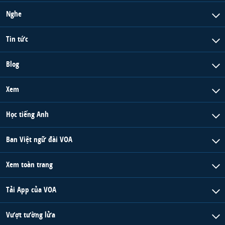
Nghe
Tin tức
Blog
Xem
Học tiếng Anh
Ban Việt ngữ đài VOA
Xem toàn trang
Tải App của VOA
Vượt tường lửa