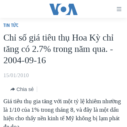
Đường
dẫn
TIN TỨC
truy
TRANG CHỦ
Chỉ số giá tiêu thụ Hoa Kỳ chỉ
cập
VIỆT NAM
tăng có 2.7% trong năm qua. -
Tới
HOA KỲ
nội
2004-09-16
BIỂN ĐÔNG
dung
THẾ GIỚI
chính
15/01/2010
BLOG
Tới
Chia sẻ
điều
DIỄN ĐÀN
hướng
Giá tiêu thụ gia tăng với một tỷ lệ khiêm nhường
MỤC
chính
là 1/10 của 1% trong tháng 8, và đây là một dấu
CHUYÊN ĐỀ
TỰ DO BÁO CHÍ
Đi
hiệu cho thấy nền kinh tế Mỹ không bị lạm phát
HỌC TIẾNG ANH
VẠCH TRẦN TIN GIẢ
CHIẾN TRANH THƯƠNG MẠI CỦA MỸ: QUÁ KHỨ VÀ HIỆN
tới
đe dọa.