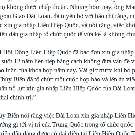
họ không được chấp thuận. Nhưng hôm nay, ông Ma
oại Giao Đài Loan, đã tuyên bố với báo chí rằng, n
ực xin gia nhập Liên Hiệp Quốc, và nói rằng, việc k
iệu dân gia nhập tổ chức quốc tế vừa kể là không ch
 Hội Đồng Liên Hiệp Quốc đã bác đơn xin gia nhập 
 suốt 12 năm liên tiếp bằng cách không đưa vấn đề v
hảo luận của khóa họp năm nay. Vài giờ trước khi bỏ 
hủy Biển đã tổ chức một cuộc họp báo và lên án việ
ặn nỗ lực xin gia nhập Liên Hiệp Quốc của Đài Loan
hai chính trị.”
y Biển nói rằng việc Đài Loan xin gia nhập Liên H
ởng gì tới vị trí của Trung Quốc trong tổ chức quốc 
triệu dân đáng được có đại diện tại Liên Hiệp Quốc.