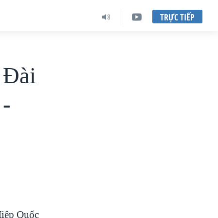
TRỰC TIẾP
 Ðài
 -
 Hiệp Quốc