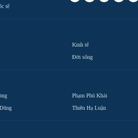
ốc tế
Kinh tế
Ðời sống
ùng
Phạm Phú Khải
 Dũng
Thiên Hạ Luận