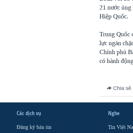
21 nước ủng 
VIỆT NAM
Hiệp Quốc.
NGƯ DÂN VIỆT VÀ LÀN SÓNG
TRỘM HẢI SÂM
Trung Quốc c
BÊN KIA QUỐC LỘ: TIẾNG VỌNG
TỪ NÔNG THÔN MỸ
lực ngăn chặ
QUAN HỆ VIỆT MỸ
Chính phủ Bắ
có hành động 
Chia sẻ
Các dịch vụ
Nghe
Ðăng ký bản tin
Tin Việt N