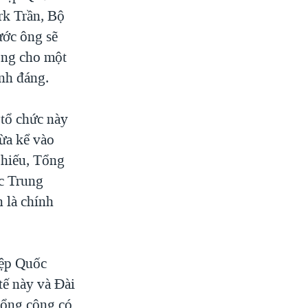
rk Trần, Bộ
ước ông sẽ
hông cho một
ính đáng.
tổ chức này
ừa kể vào
phiếu, Tổng
c Trung
 là chính
iệp Quốc
tế này và Đài
Tổng cộng có