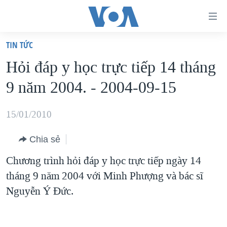
Đường
dẫn
TIN TỨC
truy
TRANG CHỦ
Hỏi đáp y học trực tiếp 14 tháng
cập
VIỆT NAM
9 năm 2004. - 2004-09-15
Tới
HOA KỲ
nội
BIỂN ĐÔNG
15/01/2010
dung
THẾ GIỚI
chính
Chia sẻ
BLOG
Tới
Chương trình hỏi đáp y học trực tiếp ngày 14
điều
DIỄN ĐÀN
tháng 9 năm 2004 với Minh Phượng và bác sĩ
hướng
MỤC
Nguyễn Ý Ðức.
chính
CHUYÊN ĐỀ
TỰ DO BÁO CHÍ
Đi
HỌC TIẾNG ANH
VẠCH TRẦN TIN GIẢ
CHIẾN TRANH THƯƠNG MẠI CỦA MỸ: QUÁ KHỨ VÀ HIỆN
tới